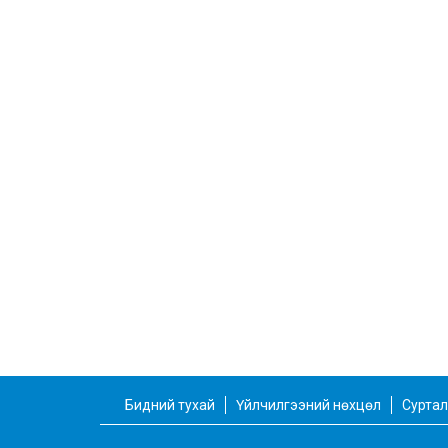
Бидний тухай
Үйлчилгээний нөхцөл
Суртал