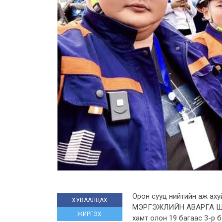
Орон сууц нийтийн аж ах
ХУВААЛЦАХ
МЭРГЭЖЛИЙН АВАРГА ША
ЖИРГЭХ
хамт олон 19 багаас 3-р 