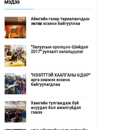
МЭДЭЭ
Аймгийн газар тариаланчдын
зөвлөгөөн зохион байгууллаа
"Залуусын оролцоо-Шийдэл
2017" уулзалт хэлэлцүүлэг
"НЭЭЛТТЭЙ ХААЛГАНЫ ӨДӨР"
арга хэмжээ зохион
байгуулагдлаа
Хамгийн тулгамдаж буй
асуудал бол ажилгүйдэл
гэжээ