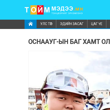
УЛС ТӨР
ЭДИЙН ЗАСАГ
ЦАГ ҮЕ
ОСНААУГ-ЫН БАГ ХАМТ ОЛ