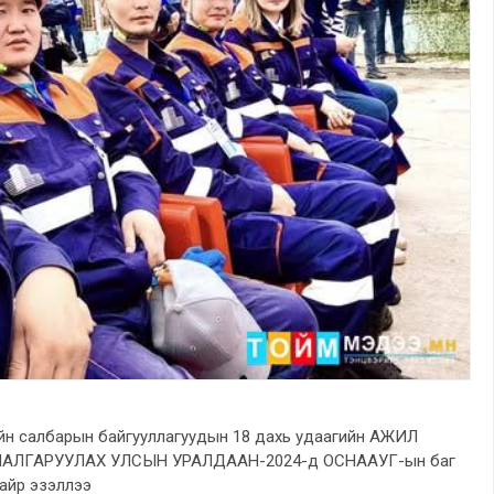
уйн салбарын байгууллагуудын 18 дахь удаагийн АЖИЛ
ЛГАРУУЛАХ УЛСЫН УРАЛДААН-2024-д ОСНААУГ-ын баг
байр эзэллээ