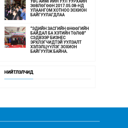
УВС АЙМГИЙН УУЛ УУРХАЙН
ЗӨВЛӨГӨӨН 2017.05.08-НД
УЛААНГОМ ХОТНОО ЗОХИОН
БАЙГУУЛАГДЛАА
“ЭДИЙН ЗАСГИЙН ӨНӨӨГИЙН
БАЙДАЛ БА ХЭТИЙН ТӨЛӨВ”
СЭДВЭЭР БИЗНЕС
ЭРХЛЭГЧИДТЭЙ УУЛЗАЛТ
ХЭЛЭЛЦҮҮЛЭГ ЗОХИОН
БАЙГУУЛЖ БАЙНА.
ДЭМБ-аас гахайн утсан мах,
хиам, зайдаснаас татгалзахыг
НИЙТЛЭЛЧИД
сануулав
Шинэхэн төгсөгчдийн ажлын
байр бэлэн үү ...
“СУРГУУЛЬ, ЦЭЦЭРЛЭГТ
СУУРИЛСАН ЭРҮҮЛ МЭНДИЙН
УРЬДЧИЛАН СЭРГИЙЛЭЛТ”