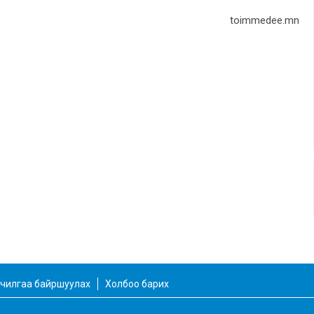
toimmedee.mn
чилгаа байршуулах
Холбоо барих