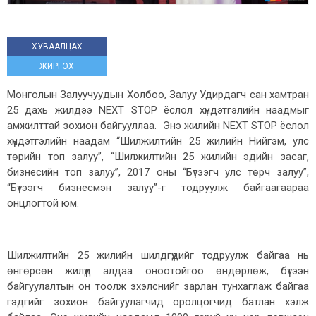
ХУВААЛЦАХ
ЖИРГЭХ
Монголын Залуучуудын Холбоо, Залуу Удирдагч сан хамтран
25 дахь жилдээ NEXT STOP ёслол хүндэтгэлийн наадмыг
амжилттай зохион байгууллаа. Энэ жилийн NEXT STOP ёслол
хүндэтгэлийн наадам “Шилжилтийн 25 жилийн Нийгэм, улс
төрийн топ залуу”, “Шилжилтийн 25 жилийн эдийн засаг,
бизнесийн топ залуу”, 2017 оны “Бүтээгч улс төрч залуу”,
“Бүтээгч бизнесмэн залуу”-г тодруулж байгаагаараа
онцлогтой юм.
Шилжилтийн 25 жилийн шилдгүүдийг тодруулж байгаа нь
өнгөрсөн жилүүд алдаа оноотойгоо өндөрлөж, бүтээн
байгуулалтын он тоолж эхэлснийг зарлан тунхаглаж байгаа
гэдгийг зохион байгуулагчид оролцогчид батлан хэлж