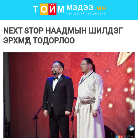
NEXT STOP НААДМЫН ШИЛДЭГ
ЭРХМҮҮД ТОДОРЛОО