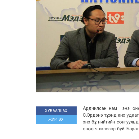
Ардчилсан нам энэ оны 
ХУВААЛЦАХ
С.Эрдэнэ түүхэнд анх удаа
ЖИРГЭХ
энэ бүх нийтийн сонгууль
өнөө ч хэлсээр буй. Бара