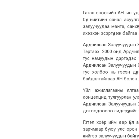
Гэтэл өнөөгийн АН-ын у
бүх нийтийн санал асуул
залуучуудаа мөнгө, санх
ихээхэн эсэргүүцэж байгаа 
Ардчилсан Залуучуудын Х
Тэртээх 2000 онд Ардчил
тус намуудын дэргэдэх 
Ардчилсан Залуучуудын Хо
тус холбоо нь гэсэн дүр
байдалтайгаар АН болон А
Үйл ажиллагааны ялгаа
концепцид тулгуурлан ул
Ардчилсан Залуучуудын 
дотоодоосоо лидерүүдийг 
Гэтэл хоёр ийм өөр үйл
зарчмаар буюу улс орон 
үүнийгээ залуучуудын байг