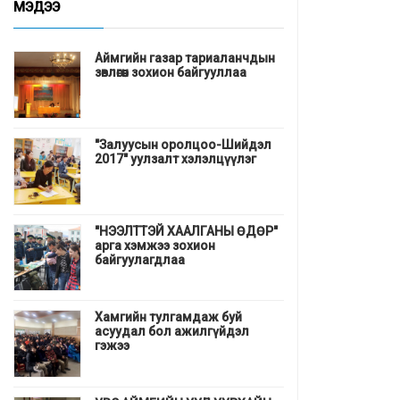
МЭДЭЭ
Аймгийн газар тариаланчдын
зөвлөгөөн зохион байгууллаа
"Залуусын оролцоо-Шийдэл
2017" уулзалт хэлэлцүүлэг
"НЭЭЛТТЭЙ ХААЛГАНЫ ӨДӨР"
арга хэмжээ зохион
байгуулагдлаа
Хамгийн тулгамдаж буй
асуудал бол ажилгүйдэл
гэжээ