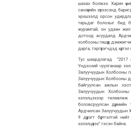
шахах болжээ. Харин үүн
санхүүгийн хүлээсэнд бари
эрхшээлд орсон удирдла
тарьдаг болохыг бид б
журамтай, он удаан жи
дотоод асуудалд Ардчи
холбооны гишүүд дэмжигч
дарга, тэргүүлэгчдэд хүртэл
Тус шаардлагад “2017 
Үндэсний чуулганаар хэ
Залуучуудын Холбооны гишү
Залуучуудын Холбооны дү
байгуулсан ажлын хэс
Залуучуудын Холбооны г
хэлэлцэхээр төлөвлөж
боловсруулсан дүрмийн 
Ардчилсан Залуучуудын Х
9 дүүрэгт бүртгэлтэй ни
хэлэлцүүлэх” гэсэн байна.