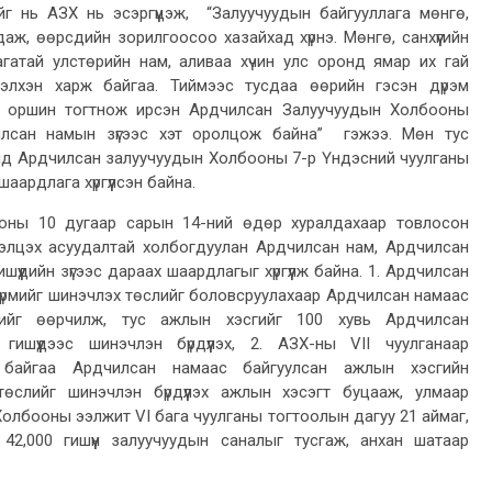
ийг нь АЗХ нь эсэргүүцэж, “Залуучуудын байгууллага мөнгө,
гдаж, өөрсдийн зорилгоосоо хазайхад хүрнэ. Мөнгө, санхүүгийн
гатай улстөрийн нам, аливаа хүчин улс оронд ямар их гай
элхэн харж байгаа. Тиймээс тусдаа өөрийн гэсэн дүрэм
л оршин тогтнож ирсэн Ардчилсан Залуучуудын Холбооны
лсан намын зүгээс хэт оролцож байна” гэжээ. Мөн тус
ид Ардчилсан залуучуудын Холбооны 7-р Үндэсний чуулганы
 шаардлага хүргүүлсэн байна.
оны 10 дугаар сарын 14-ний өдөр хуралдахаар товлосон
лэлцэх асуудалтай холбогдуулан Ардчилсан нам, Ардчилсан
үдийн зүгээс дараах шаардлагыг хүргүүлж байна. 1. Ардчилсан
рмийг шинэчлэх төслийг боловсруулахаар Ардчилсан намаас
гийг өөрчилж, тус ажлын хэсгийг 100 хувь Ардчилсан
ишүүдээс шинэчлэн бүрдүүлэх, 2. АЗХ-ны VII чуулганаар
 байгаа Ардчилсан намаас байгуулсан ажлын хэсгийн
төслийг шинэчлэн бүрдүүлэх ажлын хэсэгт буцааж, улмаар
олбооны ээлжит VI бага чуулганы тогтоолын дагуу 21 аймаг,
йт 42,000 гишүүн залуучуудын саналыг тусгаж, анхан шатаар