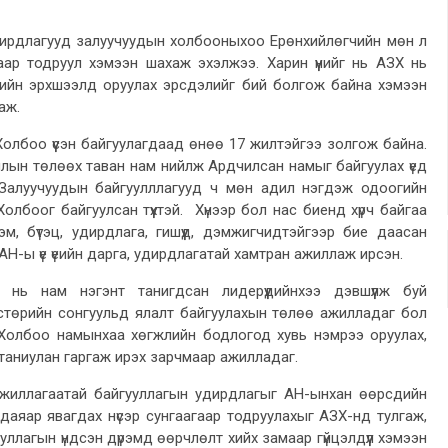
дирдлагууд залуучуудын холбооныхоо Ерөнхийлөгчийн мөн л
гаар тодруул хэмээн шахаж эхэлжээ. Харин үүнийг нь АЗХ нь
үүгийн эрхшээлд оруулах эрсдэлийг бий болгож байна хэмээн
аж.
олбоо үүсэн байгуулагдаад өнөө 17 жилтэйгээ золгож байна.
лын төлөөх таван нам нийлж Ардчилсан намыг байгуулах үед
Залуучуудын байгуулллагууд ч мөн адил нэгдэж одоогийн
лбоог байгуулсан түүхтэй. Хүнээр бол нас биенд хүрч байгаа
эм, бүтэц, удирдлага, гишүүд, дэмжигчидтэйгээр бие даасан
Н-ы үе үеийн дарга, удирдлагатай хамтран ажиллаж ирсэн.
 нь нам нэгэнт танигдсан лидерүүдийнхээ дэвшүүлж буй
стөрийн сонгуульд ялалт байгуулахын төлөө ажилладаг бол
Холбоо намынхаа хөгжлийн бодлогод хувь нэмрээ оруулах,
таниулан гаргаж ирэх зарчмаар ажилладаг.
 ажиллагаатай байгууллагын удирдлагыг АН-ынхан өөрсдийн
даяар явагдах нүсэр сунгаагаар тодруулахыг АЗХ-нд тулгаж,
ууллагын үндсэн дүрэмд өөрчлөлт хийх замаар гүйцэлдүүл хэмээн