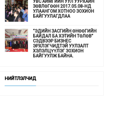
УВС АЙМГИЙН УУЛ УУРХАЙН
ЗӨВЛӨГӨӨН 2017.05.08-НД
УЛААНГОМ ХОТНОО ЗОХИОН
БАЙГУУЛАГДЛАА
“ЭДИЙН ЗАСГИЙН ӨНӨӨГИЙН
БАЙДАЛ БА ХЭТИЙН ТӨЛӨВ”
СЭДВЭЭР БИЗНЕС
ЭРХЛЭГЧИДТЭЙ УУЛЗАЛТ
ХЭЛЭЛЦҮҮЛЭГ ЗОХИОН
БАЙГУУЛЖ БАЙНА.
ДЭМБ-аас гахайн утсан мах,
хиам, зайдаснаас татгалзахыг
НИЙТЛЭЛЧИД
сануулав
Шинэхэн төгсөгчдийн ажлын
байр бэлэн үү ...
“СУРГУУЛЬ, ЦЭЦЭРЛЭГТ
СУУРИЛСАН ЭРҮҮЛ МЭНДИЙН
УРЬДЧИЛАН СЭРГИЙЛЭЛТ”