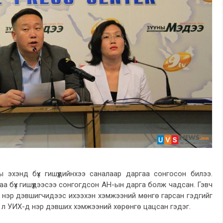
эхэнд бүх гишүүдийнхээ саналаар даргаа сонгосон билээ.
гаа бүх гишүүдээсээ сонгогдсон АН-ын дарга болж чадсан. Гэвч
д нэр дэвшигчидээс ихээхэн хэмжээний мөнгө гарсан гэдгийг
г л УИХ-д нэр дэвших хэмжээний хөрөнгө цацсан гэдэг.