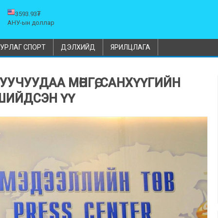
3593.93₮
АНУ-ын доллар
УРЛАГ СПОРТ
ДЭЛХИЙД
ЯРИЛЦЛАГА
УЧУУДАА МӨНГӨ, САНХҮҮГИЙН
ШИЙДСЭН ҮҮ