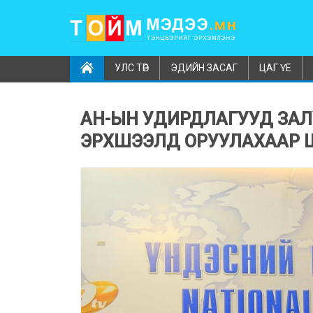
УЛС ТӨР
ЭДИЙН ЗАСАГ
ЦАГ ҮЕ
АН-ЫН УДИРДЛАГУУД ЗАЛУ
ЭРХШЭЭЛД ОРУУЛАХААР 