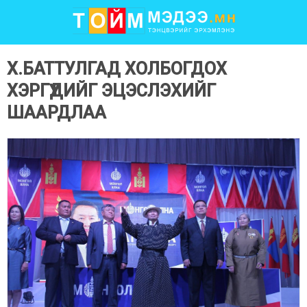
Х.БАТТУЛГАД ХОЛБОГДОХ
ХЭРГҮҮДИЙГ ЭЦЭСЛЭХИЙГ
ШААРДЛАА