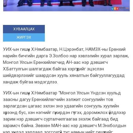
ХУВААЛЦАХ
ЖИРГЭХ
УИХ-ын гишүүн Х.Нямбаатар, Н.Цэрэнбат, НАМЗХ-ны Ерөнхий
нарийн бичгийн дарга Э.Золбоо нар хэвлэлийн хурал зарлаж,
Монгол Улсын Ерөнхийлөгчид АН-аас нэр дэвшигч
Х.Баттулгын шалгагдаж байгаа хэргүүдийг эцэслэн
шийдвэрлэхийг шаардсан хууль хяналтын байгууллагуудад
хандаж буйгаа мэдэгдлээ.
УИХ-ын гишүүн Х.Нямбаатар “Монгол Улсын Үндсэн хуульд
заасны дагуу Ерөнхийлөгчийн ээлжит сонгуулийн тов
зарлагдсан цагаас эхлэн энэ удаагийн сонгууль хуулийн
хүрээнд бус, хэн нэгнийг гүжирдэн гүтгэх, доромжлох үйлдлээр
зарим нэр дэвшигч сурталчилгаагаа эхэлж байгаад бид
харамсч байна. Зөвхөн МАН-аас нэр дэвшигч М.Энхболдын
нэр хүндэд халдаад зогсохгүй тус намын нийт гишүүдийг