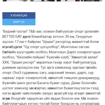
ХУВААЛЦАХ
ЖИРГЭХ
"Бидний тусгал” ТББ-аас зохион байгуулсан спорт урлагийн
BETTER DAY өдөрлөг Улаанбаатар хотоос 30 км, Гачууртын
эцсээс 17 км-т байрлах "Оршил” ресортод амжилттай болж
өнгөрлөө. Өдөрлөгт "Од спорт цогцолбор”, Монголын сагсан
бөмбөгийн шүүгчдийн холбоо, Монголын Дартс сонирхогчдын
холбоо, "Кизомби пейшин” бүжгийн клуб, "Хөгжилтэй аялал”
ХХК, "Оршил ресорт” амралтын газар зэрэг байгууллагууд
дэмжиж оролцсон юм. Тус арга хэмжээнд зургаан төрлийн
спорт /3vs3 гудамжны сагс, ширээний теннис, дартс, сур
харваа/ зэрэг сонирхолтой, хөгжилтэй тэмцээн уралдаанууд,
бүжгийн шинэ урсгал Бачата бүжиг сурах, Дижи Зологийн
цоглог хэмнэлд хөлсөө гартал, хөлөө чилтэл бүжиглэцгээсэн гээд
нэгэн өдрийг нийслэлийн залуус архигүйгээр агаарт хөгжилтэй
өнгөрөөж болдгийг харуулсан үйл явдал болсон юм. Мөн зохион
байгуулагчдын зүгээс тусгай бэлэг бэлдсэн нь сугалаагаар