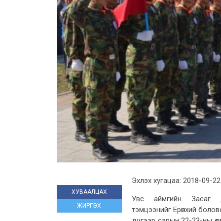
Эхлэх хугацаа: 2018-09-22
ХУВААЛЦАХ
Увс аймгийн Засаг 
ЖИРГЭХ
тэмцээнийг Ерөнхий болов
дүгээр сарын 22-23-ны өд