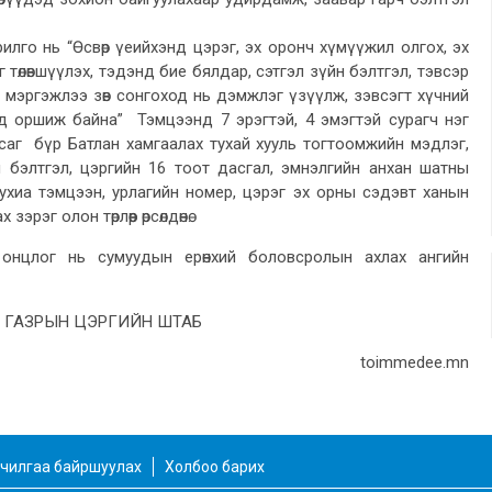
ь “Өсвөр үеийхэнд цэрэг, эх оронч хүмүүжил олгох, эх
төлөвшүүлэх, тэдэнд бие бялдар, сэтгэл зүйн бэлтгэл, тэвсэр
 мэргэжлээ зөв сонгоход нь дэмжлэг үзүүлж, зэвсэгт хүчний
д оршиж байна” Тэмцээнд 7 эрэгтэй, 4 эмэгтэй сурагч нэг
саг бүр Батлан хамгаалах тухай хууль тогтоомжийн мэдлэг,
 бэлтгэл, цэргийн 16 тоот дасгал, эмнэлгийн анхан шатны
ухиа тэмцээн, урлагийн номер, цэрэг эх орны сэдэвт ханын
рэг олон төрлөөр өрсөлдөнө.
онцлог нь сумуудын ерөнхий боловсролын ахлах ангийн
 ГАЗРЫН ЦЭРГИЙН ШТАБ
toimmedee.mn
чилгаа байршуулах
Холбоо барих