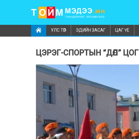
УЛС ТӨР
ЭДИЙН ЗАСАГ
ЦАГ ҮЕ
ЦЭРЭГ-СПОРТЫН “ДӨЛ” Ц