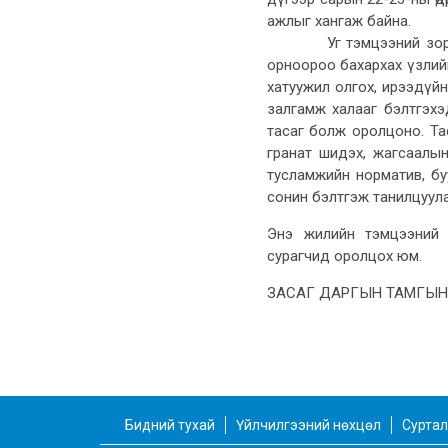
ажлыг хангаж байна.
Уг тэмцээний зорилго н
орноороо бахархах үзлийг 
хатуужил олгох, ирээдүйн
залгамж халааг бэлтгэхэ
тасаг болж оролцоно. Та
гранат шидэх, жагсаалын
тусламжийн норматив, бу
сонин бэлтгэж танилцуулах зэ
Энэ жилийн тэмцээний 
сурагчид оролцох юм.
ЗАСАГ ДАРГЫН ТАМГЫН
Бидний тухай
Үйлчилгээний нөхцөл
Суртал