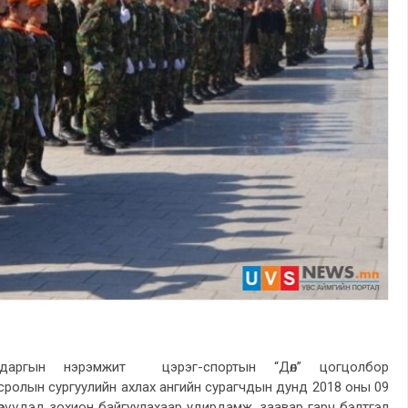
даргын нэрэмжит цэрэг-спортын “Дөл” цогцолбор
сролын сургуулийн ахлах ангийн сурагчдын дунд 2018 оны 09
өрүүдэд зохион байгуулахаар удирдамж, заавар гарч бэлтгэл