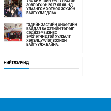
УВС АЙМГИЙН УУЛ УУРХАЙН
ЗӨВЛӨГӨӨН 2017.05.08-НД
УЛААНГОМ ХОТНОО ЗОХИОН
БАЙГУУЛАГДЛАА
“ЭДИЙН ЗАСГИЙН ӨНӨӨГИЙН
БАЙДАЛ БА ХЭТИЙН ТӨЛӨВ”
СЭДВЭЭР БИЗНЕС
ЭРХЛЭГЧИДТЭЙ УУЛЗАЛТ
ХЭЛЭЛЦҮҮЛЭГ ЗОХИОН
БАЙГУУЛЖ БАЙНА.
ДЭМБ-аас гахайн утсан мах,
хиам, зайдаснаас татгалзахыг
НИЙТЛЭЛЧИД
сануулав
Шинэхэн төгсөгчдийн ажлын
байр бэлэн үү ...
“СУРГУУЛЬ, ЦЭЦЭРЛЭГТ
СУУРИЛСАН ЭРҮҮЛ МЭНДИЙН
УРЬДЧИЛАН СЭРГИЙЛЭЛТ”