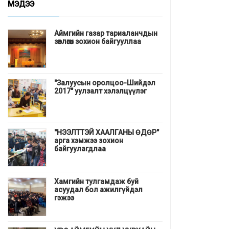
МЭДЭЭ
Аймгийн газар тариаланчдын
зөвлөгөөн зохион байгууллаа
"Залуусын оролцоо-Шийдэл
2017" уулзалт хэлэлцүүлэг
"НЭЭЛТТЭЙ ХААЛГАНЫ ӨДӨР"
арга хэмжээ зохион
байгуулагдлаа
Хамгийн тулгамдаж буй
асуудал бол ажилгүйдэл
гэжээ