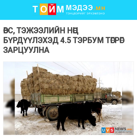
ӨВС, ТЭЖЭЭЛИЙН НӨӨЦ
БҮРДҮҮЛЭХЭД 4.5 ТЭРБУМ ТӨГРӨГ
ЗАРЦУУЛНА