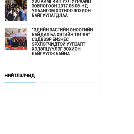
УВС АЙМГИЙН УУЛ УУРХАЙН
ЗӨВЛӨГӨӨН 2017.05.08-НД
УЛААНГОМ ХОТНОО ЗОХИОН
БАЙГУУЛАГДЛАА
“ЭДИЙН ЗАСГИЙН ӨНӨӨГИЙН
БАЙДАЛ БА ХЭТИЙН ТӨЛӨВ”
СЭДВЭЭР БИЗНЕС
ЭРХЛЭГЧИДТЭЙ УУЛЗАЛТ
ХЭЛЭЛЦҮҮЛЭГ ЗОХИОН
БАЙГУУЛЖ БАЙНА.
ДЭМБ-аас гахайн утсан мах,
хиам, зайдаснаас татгалзахыг
НИЙТЛЭЛЧИД
сануулав
Шинэхэн төгсөгчдийн ажлын
байр бэлэн үү ...
“СУРГУУЛЬ, ЦЭЦЭРЛЭГТ
СУУРИЛСАН ЭРҮҮЛ МЭНДИЙН
УРЬДЧИЛАН СЭРГИЙЛЭЛТ”