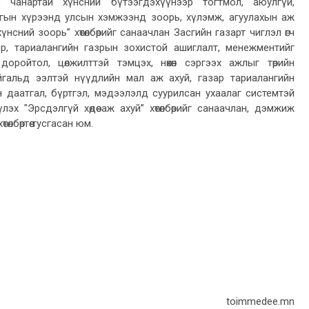
, чанартай хүнсний бүтээгдэхүүнээр тогтмол, аюулгүй,
огын хүрээнд улсын хэмжээнд зоорь, хүлэмж, агуулахын аж
хүнсний зоорь” хөтөлбөрийг санаачлан Засгийн газарт чиглэл өгч
р, тариалангийн газрын зохистой ашиглалт, менежментийг
доройтол, цөлжилттэй тэмцэх, нөхөн сэргээх ажлыг төрийн
гальд ээлтэй нүүдлийн мал аж ахуй, газар тариалангийн
 даатгал, бүртгэл, мэдээлэлд суурилсан ухаалаг системтэй
лэх "Эрсдэлгүй хөдөө аж ахуй” хөтөлбөрийг санаачлан, дэмжиж
өлбөртөө тусгасан юм.
toimmedee.mn