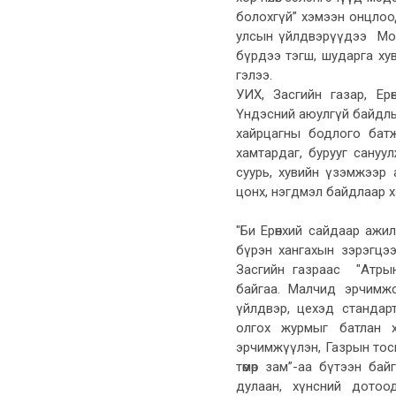
болохгүй” хэмээн онцлоо
улсын үйлдвэрүүдээ Монг
бүрдээ тэгш, шударга хува
гэлээ.
УИХ, Засгийн газар, Ер
Үндэсний аюулгүй байдлын
хайрцагны бодлого батжин
хамтардаг, бурууг сануул
суурь, хувийн үзэмжээр 
цонх, нэгдмэл байдлаар х
"Би Ерөнхий сайдаар аж
бүрэн хангахын зэрэгцэ
Засгийн газраас "Атрын
байгаа. Малчид эрчимж
үйлдвэр, цехэд стандар
олгох журмыг батлан х
эрчимжүүлэн, Газрын тосн
төмөр зам”-аа бүтээн бай
дулаан, хүнсний дотоод