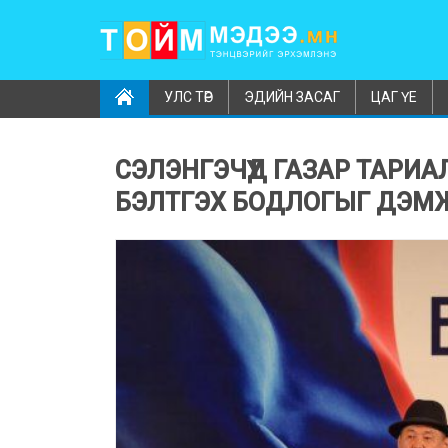
УЛС ТӨР
ЭДИЙН ЗАСАГ
ЦАГ ҮЕ
СЭЛЭНГЭЧҮҮД ГАЗАР ТАРИАЛА
БЭЛТГЭХ БОДЛОГЫГ ДЭМ