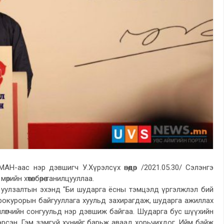
МАН-аас нэр дэвшигч У.Хүрэлсүх өнөөдөр /2021.05.30/ Сэлэнгэ
рийн хөтөлбөрөө танилцууллаа.
 уулзалтын эхэнд "Би шударга ёсны тэмцэлд үргэлжлэл бий
прокурорын байгууллага хуульд захирагдаж, шударга ажиллах
нхийлөгчийн сонгуульд нэр дэвшиж байгаа. Шударга бус шүүхийн
эдэрсэн. Гэм зэмгүй хүнийг барьж аваад хорьчихдог. Ийм байж