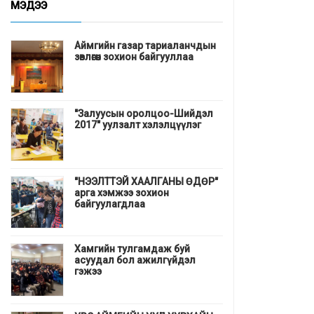
МЭДЭЭ
Аймгийн газар тариаланчдын
зөвлөгөөн зохион байгууллаа
"Залуусын оролцоо-Шийдэл
2017" уулзалт хэлэлцүүлэг
"НЭЭЛТТЭЙ ХААЛГАНЫ ӨДӨР"
арга хэмжээ зохион
байгуулагдлаа
Хамгийн тулгамдаж буй
асуудал бол ажилгүйдэл
гэжээ