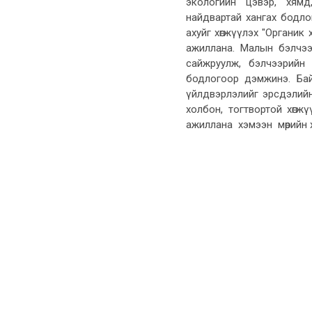
экологийн цэвэр, хямд
найдвартай хангах бодл
ахуйг хөгжүүлэх "Органик 
ажиллана. Малын бэлчээ
сайжруулж, бэлчээрийн 
бодлогоор дэмжинэ. Бай
үйлдвэрлэлийг эрсдэлийн
холбон, тогтвортой хөгжүү
ажиллана хэмээн мөрийн хөт