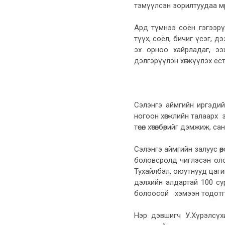
тэмүүлсэн зорилтуудаа мөрий
Ард түмнээ соён гэгээр
түүх, соёл, бичиг үсэг, 
эх орноо хайрладаг, ээ
дэлгэрүүлэн хөгжүүлэх ёс
Сэлэнгэ аймгийн иргэдийн
ногоон хөгжлийн талаарх
төсөл хөтөлбөрийг дэмжиж,
Сэлэнгэ аймгийн залуус өө
боловсролд чиглэсэн олон
Тухайлбал, оюутнууд цаг
дэлхийн алдартай 100 су
болоосой хэмээн тодотг
Нэр дэвшигч У.Хүрэлсүхи