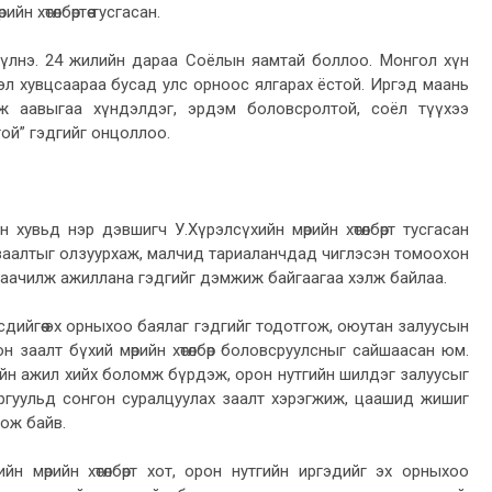
н хөтөлбөртөө тусгасан.
үүлнэ. 24 жилийн дараа Соёлын яамтай боллоо. Монгол хүн
дээл хувцсаараа бусад улс орноос ялгарах ёстой. Иргэд маань
ж аавыгаа хүндэлдэг, эрдэм боловсролтой, соёл түүхээ
той” гэдгийг онцоллоо.
 хувьд нэр дэвшигч У.Хүрэлсүхийн мөрийн хөтөлбөрт тусгасан
 заалтыг олзуурхаж, малчид тариаланчдад чиглэсэн томоохон
 санаачилж ажиллана гэдгийг дэмжиж байгаагаа хэлж байлаа.
рсдийгөө эх орныхоо баялаг гэдгийг тодотгож, оюутан залуусын
 заалт бүхий мөрийн хөтөлбөр боловсруулсныг сайшаасан юм.
ийн ажил хийх боломж бүрдэж, орон нутгийн шилдэг залуусыг
ргуульд сонгон суралцуулах заалт хэрэгжиж, цаашид жишиг
ож байв.
йн мөрийн хөтөлбөрт хот, орон нутгийн иргэдийг эх орныхоо