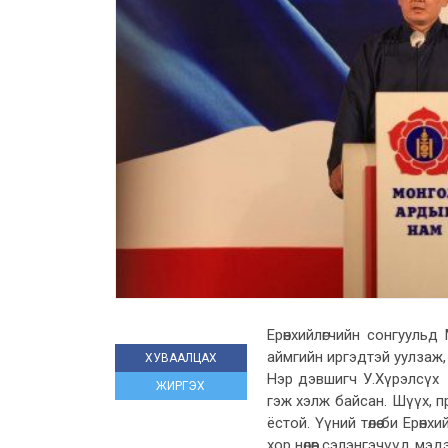
Ерөнхийлөгчийн сонгуульд 
аймгийн иргэдтэй уулзаж, мө
ХУВААЛЦАХ
Нэр дэвшигч У.Хүрэлсүх
ЖИРГЭХ
гэж хэлж байсан. Шүүх, 
ёстой. Үүний төлөө би Ерө
хор нөлөөг сэлэнгэчүүд м