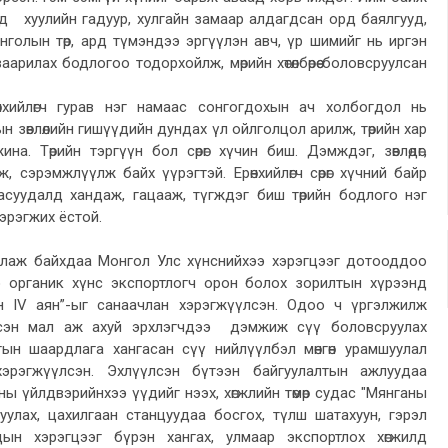
д хуулийн гадуур, хулгайн замаар алдагдсан орд баялгууд,
олын төр, ард түмэндээ эргүүлэн авч, үр шимийг нь иргэн
арилах бодлогоо тодорхойлж, мөрийн хөтөлбөрөө боловсруулсан
өнхийлөгч гурав нэг намаас сонгогдохын ач холбогдол нь
 зөвлөлийн гишүүдийн дундах үл ойлголцол арилж, төрийн хар
а. Төрийн тэргүүн бол сөрөг хүчин биш. Дэмждэг, зөвлөдөг,
ж, сэрэмжлүүлж байх үүрэгтэй. Ерөнхийлөгч сөрөг хүчний байр
асуудалд хандаж, гацааж, түгждэг биш төрийн бодлого нэг
эрэгжих ёстой.
иллаж байхдаа Монгол Улс хүнснийхээ хэрэгцээг дотооддоо
э органик хүнс экспортлогч орон болох зорилтын хүрээнд
 IV аян”-ыг санаачлан хэрэгжүүлсэн. Одоо ч үргэлжилж
сэн мал аж ахуй эрхлэгчдээ дэмжиж сүү боловсруулах
тын шаардлага хангасан сүү нийлүүлбэл мөнгөн урамшуулал
эрэгжүүлсэн. Эхлүүлсэн бүтээн байгуулалтын ажлуудаа
ы үйлдвэрийнхээ үүдийг нээх, хөгжлийн төмөр судас "Мянганы
гуулах, цахилгаан станцуудаа босгох, түлш шатахуун, гэрэл
ын хэрэгцээг бүрэн хангах, улмаар экспортлох хөгжилд