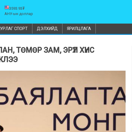
3593.93₮
АНУ-ын доллар
УРЛАГ СПОРТ
ДЭЛХИЙД
ЯРИЛЦЛАГА
Н, ТӨМӨР ЗАМ, ЭРҮҮЛ ХҮНС
ЖЛЭЭ