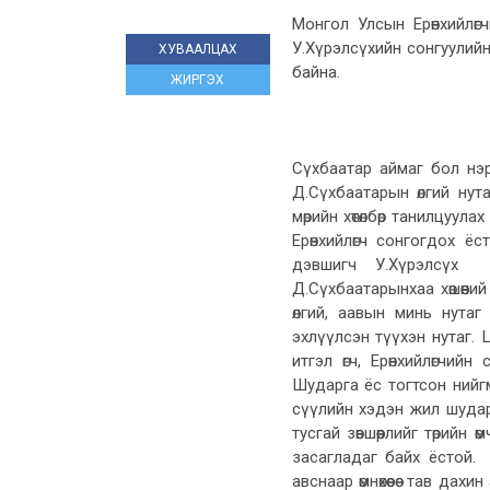
Монгол Улсын Ерөнхийлө
У.Хүрэлсүхийн сонгуулийн 
ХУВААЛЦАХ
байна.
ЖИРГЭХ
Сүхбаатар аймаг бол нэр
Д.Сүхбаатарын өлгий нут
мөрийн хөтөлбөр танилцуу
Ерөнхийлөгч сонгогдох 
дэвшигч У.Хүрэлсүх 
Д.Сүхбаатарынхаа хөшөөний
өлгий, аавын минь нута
эхлүүлсэн түүхэн нутаг
итгэл өгч, Ерөнхийлөгчий
Шударга ёс тогтсон нийг
сүүлийн хэдэн жил шударга
тусгай зөвшөөрлийг төрий
засагладаг байх ёстой.
авснаар өмнөхөөсөө тав да