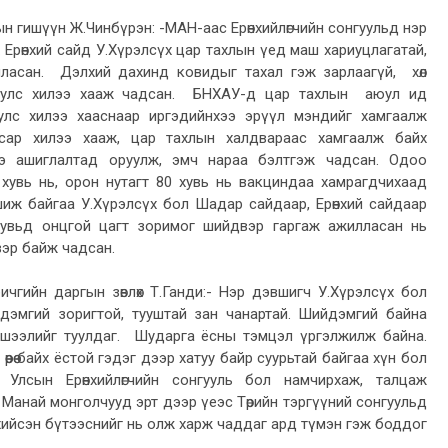
 гишүүн Ж.Чинбүрэн: -МАН-аас Ерөнхийлөгчийн сонгуульд нэр
 Ерөнхий сайд У.Хүрэлсүх цар тахлын үед маш хариуцлагатай,
лласан. Дэлхий дахинд ковидыг тахал гэж зарлаагүй, хөл
 улс хилээ хааж чадсан. БНХАУ-д цар тахлын аюул ид
лс хилээ хааснаар иргэдийнхээ эрүүл мэндийг хамгаалж
сар хилээ хааж, цар тахлын халдвараас хамгаалж байх
ээ ашиглалтад оруулж, эмч нараа бэлтгэж чадсан. Одоо
хувь нь, орон нутагт 80 хувь нь вакциндаа хамрагдчихаад
иж байгаа У.Хүрэлсүх бол Шадар сайдаар, Ерөнхий сайдаар
увьд онцгой цагт зоримог шийдвэр гаргаж ажилласан нь
вэр байж чадсан.
ичгийн даргын зөвлөх Т.Ганди:- Нэр дэвшигч У.Хүрэлсүх бол
йдэмгий зоригтой, тууштай зан чанартай. Шийдэмгий байна
хшээлийг туулдаг. Шударга ёсны тэмцэл үргэлжилж байна.
өөрөө байх ёстой гэдэг дээр хатуу байр суурьтай байгаа хүн бол
 Улсын Ерөнхийлөгчийн сонгууль бол намчирхаж, талцаж
 Манай монголчууд эрт дээр үеэс Төрийн тэргүүний сонгуульд
хийсэн бүтээснийг нь олж харж чаддаг ард түмэн гэж боддог