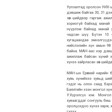
Уулзалтад оролсон УИХ-ын
дэвшиж байгаа 30, 31 дэх
зөв шийдвэр гаргаж ажи
хориогүй байхад манай
нүүрлэж байхад манай у
чадсан шүү. Бүтэн 10 
хугацаандаа эмнэлгүүд
нийслэлийн хүн амын 98 
байна. МАН-аас нэр дэвш
ажиллаж байсан хүний х
хүнээ хайрласан зөв шийд
МАН-ын Ерөнхий нарийн б
хувь хүнийхээ хувьд ши
гэдэг нь олон саад бэр
Баялгийн эзэн монгол хүн 
У.Хүрэлсүх юм. Монгол
хуваагддаг сонгууль биш.
оролцохдоо хүнээ харж, 
гэлээ.