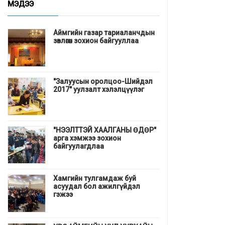
МЭДЭЭ
Аймгийн газар тариаланчдын
зөвлөгөөн зохион байгууллаа
"Залуусын оролцоо-Шийдэл
2017" уулзалт хэлэлцүүлэг
"НЭЭЛТТЭЙ ХААЛГАНЫ ӨДӨР"
арга хэмжээ зохион
байгуулагдлаа
Хамгийн тулгамдаж буй
асуудал бол ажилгүйдэл
гэжээ