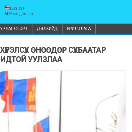
3593.93₮
АНУ-ын доллар
УРЛАГ СПОРТ
ДЭЛХИЙД
ЯРИЛЦЛАГА
ҮРЭЛСҮХ ӨНӨӨДӨР СҮХБААТАР
ЧИДТОЙ УУЛЗЛАА