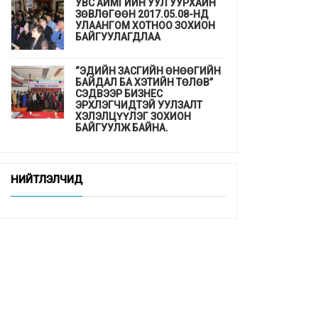
УВС АЙМГИЙН УУЛ УУРХАЙН
ЗӨВЛӨГӨӨН 2017.05.08-НД
УЛААНГОМ ХОТНОО ЗОХИОН
БАЙГУУЛАГДЛАА
“ЭДИЙН ЗАСГИЙН ӨНӨӨГИЙН
БАЙДАЛ БА ХЭТИЙН ТӨЛӨВ”
СЭДВЭЭР БИЗНЕС
ЭРХЛЭГЧИДТЭЙ УУЛЗАЛТ
ХЭЛЭЛЦҮҮЛЭГ ЗОХИОН
БАЙГУУЛЖ БАЙНА.
ДЭМБ-аас гахайн утсан мах,
хиам, зайдаснаас татгалзахыг
НИЙТЛЭЛЧИД
сануулав
Шинэхэн төгсөгчдийн ажлын
байр бэлэн үү ...
“СУРГУУЛЬ, ЦЭЦЭРЛЭГТ
СУУРИЛСАН ЭРҮҮЛ МЭНДИЙН
УРЬДЧИЛАН СЭРГИЙЛЭЛТ”