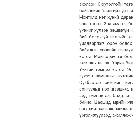
эхэлсэн. Оюутолгойн татв
байгалийн баялгийн үр ш
Монголд нэг хүний даран
явна гэсэн. Энэ ямар ч 
үүнийг хүлээн зөвшөөрөхг
бий болохгүй гэдгийг х
үйлдвэрлэгч орон болох
байдлын зөвлөлийн гишүүд
ёстой. Монголын төр бо
ажиллах нь зөв. Харин би
Үүнтэй тэмцэх ёстой. Эц
түүхэн замналыг нутгийн
Сүхбаатар аймгийн ирг
сонгуульд нэр дэвшиж, н
ард түмний аж байдлыг д
байна. Цаашид мөрийн хөт
нэгдлийг хангаж ажиллах
үргэлжлүүлээд ажиллаж ч