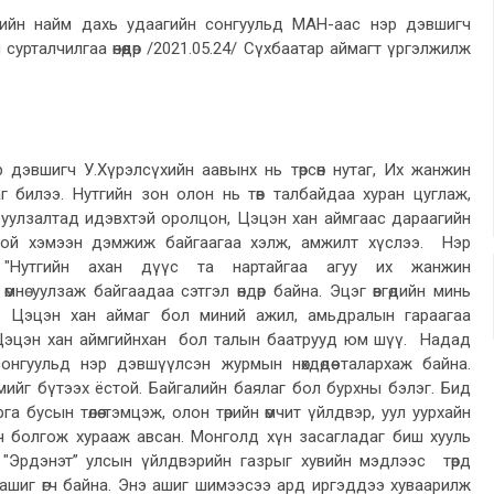
гчийн найм дахь удаагийн сонгуульд МАН-аас нэр дэвшигч
сурталчилгаа өнөөдөр /2021.05.24/ Сүхбаатар аймагт үргэлжилж
 дэвшигч У.Хүрэлсүхийн аавынх нь төрсөн нутаг, Их жанжин
аг билээ. Нутгийн зон олон нь төв талбайдаа хуран цуглаж,
лах уулзалтад идэвхтэй оролцон, Цэцэн хан аймгаас дараагийн
ёстой хэмээн дэмжиж байгаагаа хэлж, амжилт хүслээ. Нэр
"Нутгийн ахан дүүс та нартайгаа агуу их жанжин
 өмнө уулзаж байгаадаа сэтгэл өндөр байна. Эцэг өвгөдийн минь
г Цэцэн хан аймаг бол миний ажил, амьдралын гараагаа
. Цэцэн хан аймгийнхан бол талын баатрууд юм шүү. Надад
н сонгуульд нэр дэвшүүлсэн журмын нөхдөдөө талархаж байна.
мийг бүтээх ёстой. Байгалийн баялаг бол бурхны бэлэг. Бид
 бусын төлөө тэмцэж, олон төрийн өмчит үйлдвэр, уул уурхайн
н өмч болгож хурааж авсан. Монголд хүн засагладаг биш хууль
 "Эрдэнэт” улсын үйлдвэрийн газрыг хувийн мэдлээс төрд
хин ашиг өгч байна. Энэ ашиг шимээсээ ард иргэддээ хуваарилж