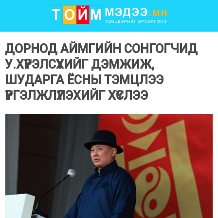
ДОРНОД АЙМГИЙН СОНГОГЧИД
У.ХҮРЭЛСҮХИЙГ ДЭМЖИЖ,
ШУДАРГА ЁСНЫ ТЭМЦЛЭЭ
ҮРГЭЛЖЛҮҮЛЭХИЙГ ХҮСЛЭЭ