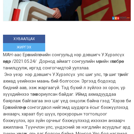
ХУВААЛЦАХ
ЖИРГЭХ
МАН-аас Ерөнхийлөгчийн сонгуульд нэр дэвшигч У.Хүрэлсүх
өнөөдөр /2021.05.24/ Дорнод аймагт сонгуулийн мөрийн хөтөлбөрөө
танилцуулж, иргэд сонгогчидтой уулзлаа.
Энэ үеэр нэр дэвшигч У.Хүрэлсүх улс шиг улс, төр шиг төрийг
ахмад үеийнхэн маань бий болгосон. Эргээд бодоход
бидний аав, ээж жаргаагүй. Тэд бүхий л зүйлээ эх орон, үр
хүүхдийнхээ төлөө зориулсан байдаг. Иймд ахмадууддаа
баярлаж байгаагаа энэ цаг үед онцолж байна гээд "Хэрэв би
Ерөнхийлөгчөөр сонгогдвол нийгэмд шударга ёсыг бэхжүүлэхэд
анхаарч, хараат бус шүүх, прокурорын тогтолцоог
бэхжүүлэх, эрх зүйн орчныг бэхжүүлэхэд ихээхэн анхаарч
ажиллана. Түүнчлэн улс, үндэсний эв нэгдлийн асуудлыг ард
түмэн хөндөж, ярьдаг болсон байна. Монгол Улс бол нэгдмэл