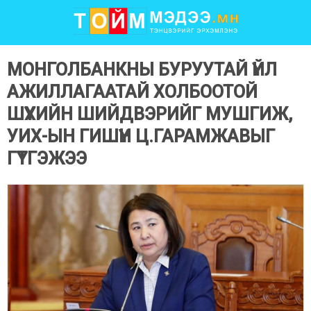
МОНГОЛБАНКНЫ БУРУУТАЙ ҮЙЛ
АЖИЛЛАГААТАЙ ХОЛБООТОЙ
ШҮҮХИЙН ШИЙДВЭРИЙГ МУШГИЖ,
УИХ-ЫН ГИШҮҮН Ц.ГАРАМЖАВЫГ
ГҮТГЭЖЭЭ