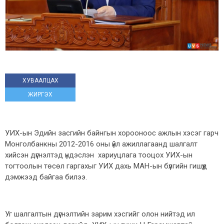
ХУВААЛЦАХ
ЖИРГЭХ
УИХ-ын Эдийн засгийн байнгын хорооноос ажлын хэсэг гарч
Монголбанкны 2012-2016 оны үйл ажиллагаанд шалгалт
хийсэн дүгнэлтэд үндэслэн хариуцлага тооцох УИХ-ын
тогтоолын төсөл гаргахыг УИХ дахь МАН-ын бүлгийн гишүүд
дэмжээд байгаа билээ.
Уг шалгалтын дүгнэлтийн зарим хэсгийг олон нийтэд ил