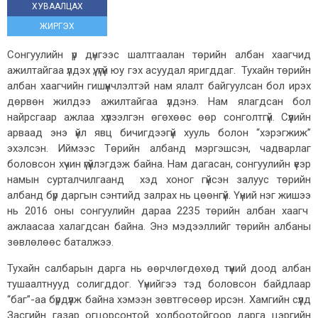
ХУВААЛЦАХ
ЖИРГЭХ
Сонгуулийн үр дүнгээс шалтгаалан төрийн албан хаагчид
ажилтайгаа үлдэх үү, үгүй юу гэх асуудал яригддаг. Тухайн төрийн
албан хаагчийн гишүүнчлэлтэй нам ялалт байгуулсан бол ирэх
дөрвөн жилдээ ажилтайгаа үлдэнэ. Нам ялагдсан бол
найрсгаар ажлаа хүлээлгэн өгөхөөс өөр сонголтгүй. Сүүлийн
арваад энэ үйл явц бичигдээгүй хууль болон “хэрэгжиж”
эхэлсэн. Иймээс Төрийн албанд мэргэшсэн, чадварлаг
боловсон хүчин үгүйлэгдэж байна. Нам дагасан, сонгуулийн үеэр
намын сурталчилгаанд хэд хоног гүйсэн залуус төрийн
албанд бүр даргын сэнтийд залрах нь цөөнгүй. Үүний нэг жишээ
нь 2016 оны сонгуулийн дараа 2235 төрийн албан хаагч
ажлаасаа халагдсан байна. Энэ мэдээллийг төрийн албаны
зөвлөлөөс баталжээ.
Тухайн салбарын дарга нь өөрчлөгдөхөд түүний доод албан
тушаалтнууд солигддог. Үүнийгээ тэд боловсон байдлаар
“баг”-аа бүрдүүлж байна хэмээн зөвтгөсөөр ирсэн. Хамгийн сүүлд
Засгийн газар огцорсонтой холбоотойгоор дарга цэргийн