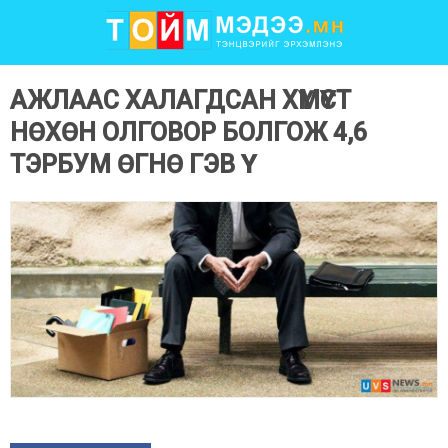
АЖЛААС ХАЛАГДСАН ХҮМҮҮСТ
НӨХӨН ОЛГОВОР БОЛГОЖ 4,6
ТЭРБУМ ӨГНӨ ГЭВ ҮҮ