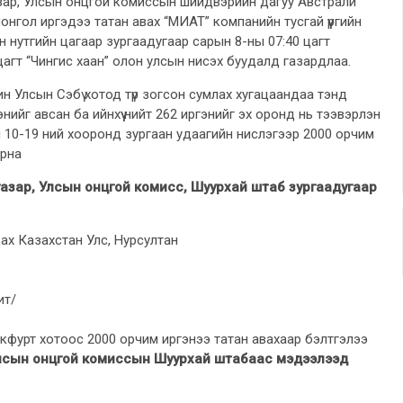
зар, Улсын онцгой комиссын шийдвэрийн дагуу Австрали
нгол иргэдээ татан авах “МИАТ” компанийн тусгай үүргийн
 нутгийн цагаар зургаадугаар сарын 8-ны 07:40 цагт
цагт “Чингис хаан” олон улсын нисэх буудалд газардлаа.
н Улсын Сэбү хотод түр зогсон сумлах хугацаандаа тэнд
нийг авсан ба ийнхүү нийт 262 иргэнийг эх оронд нь тээвэрлэн
 10-19 ний хооронд зургаан удаагийн нислэгээр 2000 орчим
ирна
азар, Улсын онцгой комисс, Шуурхай штаб зургаадугаар
ах Казахстан Улс, Нурсултан
ит/
фурт хотоос 2000 орчим иргэнээ татан авахаар бэлтгэлээ
лсын онцгой комиссын Шуурхай штабаас мэдээлээд