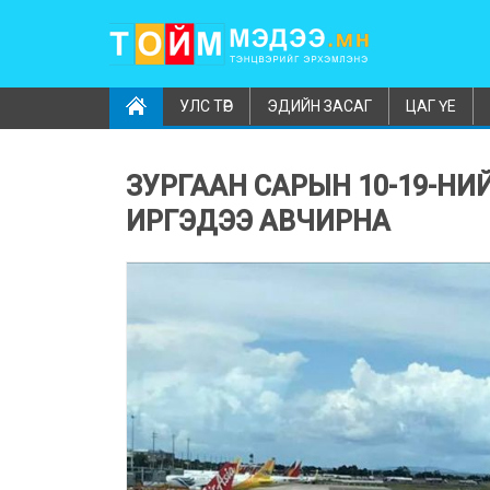
УЛС ТӨР
ЭДИЙН ЗАСАГ
ЦАГ ҮЕ
ЗУРГААН САРЫН 10-19-НИ
ИРГЭДЭЭ АВЧИРНА