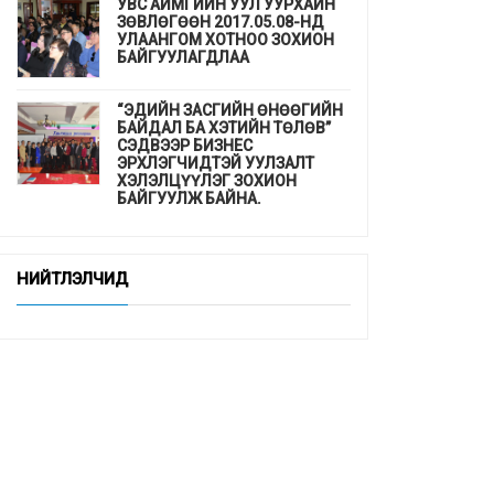
УВС АЙМГИЙН УУЛ УУРХАЙН
ЗӨВЛӨГӨӨН 2017.05.08-НД
УЛААНГОМ ХОТНОО ЗОХИОН
БАЙГУУЛАГДЛАА
“ЭДИЙН ЗАСГИЙН ӨНӨӨГИЙН
БАЙДАЛ БА ХЭТИЙН ТӨЛӨВ”
СЭДВЭЭР БИЗНЕС
ЭРХЛЭГЧИДТЭЙ УУЛЗАЛТ
ХЭЛЭЛЦҮҮЛЭГ ЗОХИОН
БАЙГУУЛЖ БАЙНА.
ДЭМБ-аас гахайн утсан мах,
хиам, зайдаснаас татгалзахыг
НИЙТЛЭЛЧИД
сануулав
Шинэхэн төгсөгчдийн ажлын
байр бэлэн үү ...
“СУРГУУЛЬ, ЦЭЦЭРЛЭГТ
СУУРИЛСАН ЭРҮҮЛ МЭНДИЙН
УРЬДЧИЛАН СЭРГИЙЛЭЛТ”