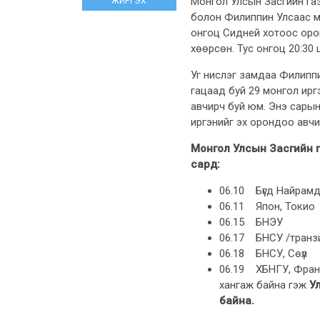
Монгол Улсын Засгийн га
ЖИРГЭХ
болон Филиппин Улсаас мо
онгоц Сидней хотоос орон
хөөрсөн. Тус онгоц 20:30 
Уг нислэг замдаа Филиппи
гацаад буй 29 монгол иргэ
авчирч буй юм. Энэ сарын
иргэнийг эх орондоо авч
Монгол Улсын Засгийн г
сард:
06.10 Бүгд Найрамд
06.11 Япон, Токио
06.15 БНЭУ
06.17 БНСУ /транз
06.18 БНСУ, Сөүл
06.19 ХБНГУ, Франк
хангаж байна гэж
У
байна.