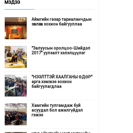
МЭДЭЭ
Аймгийн газар тариаланчдын
зөвлөгөөн зохион байгууллаа
"Залуусын оролцоо-Шийдэл
2017" уулзалт хэлэлцүүлэг
"НЭЭЛТТЭЙ ХААЛГАНЫ ӨДӨР"
арга хэмжээ зохион
байгуулагдлаа
Хамгийн тулгамдаж буй
асуудал бол ажилгүйдэл
гэжээ