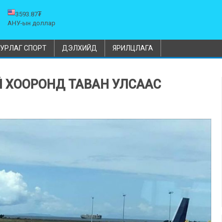
3593.87₮
АНУ-ын доллар
УРЛАГ СПОРТ
ДЭЛХИЙД
ЯРИЛЦЛАГА
Й ХООРОНД ТАВАН УЛСААС