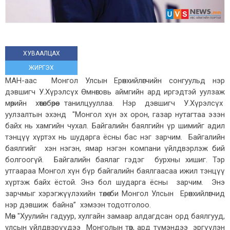
ХУВААЛЦАХ
ЖИРГЭХ
МАН-аас Монгол Улсын Ерөнхийлөгчийн сонгуульд нэр
дэвшигч У.Хүрэлсүх Өмнөговь аймгийн ард иргэдтэй уулзаж
мөрийн хөтөлбөрөө танилцууллаа. Нэр дэвшигч У.Хүрэлсүх
уулзалтын эхэнд "Монгол хүн эх орон, газар нутагтаа эзэн
байх нь хамгийн чухал. Байгалийн баялгийн үр шимийг адил
тэнцүү хүртэх нь шударга ёсны бас нэг зарчим. Байгалийн
баялгийг хэн нэгэн, ямар нэгэн компани үйлдвэрлэж бий
болгоогүй. Байгалийн баялаг гэдэг бурхны хишиг. Тэр
утгаараа Монгол хүн бүр байгалийн баялгаасаа ижил тэнцүү
хүртэж байх ёстой. Энэ бол шударга ёсны зарчим. Энэ
зарчмыг хэрэгжүүлэхийн төлөө би Монгол Улсын Ерөнхийлөгчид
нэр дэвшиж байна” хэмээн тодотголоо.
Мөн "Хуулийн гадуур, хулгайн замаар алдагдсан орд баялгууд,
улсын үйлдвэрүүдээ Монголын төр, ард түмэндээ эргүүлэн