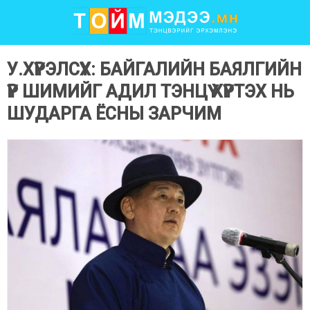
У.ХҮРЭЛСҮХ: БАЙГАЛИЙН БАЯЛГИЙН
ҮР ШИМИЙГ АДИЛ ТЭНЦҮҮ ХҮРТЭХ НЬ
ШУДАРГА ЁСНЫ ЗАРЧИМ