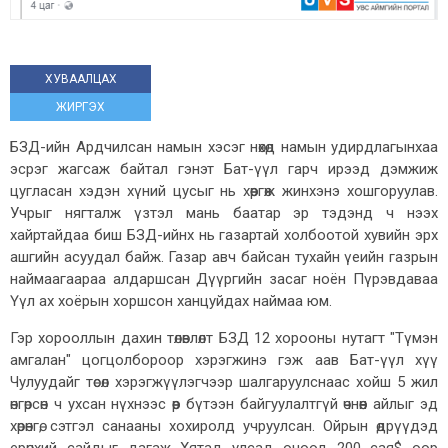
ХУВААЛЦАХ
ЖИРГЭХ
БЗД-ийн Ардчилсан намын хэсэг нөхөд намын удирдлагынхаа
эсрэг жагсаж байтал гэнэт Бат-үүл гарч ирээд дэмжиж
цуглас
ан
хэдэн хүний цусыг нь хөөргөж жинхэнэ хошгоруулав.
Учрыг нягталж үзтэл мань баатар эр тэдэнд ч нээх
хайртайдаа биш БЗД-ийнх нь газартай холбоотой хувийн эрх
ашгийн асуудал байж. Газар авч байсан тухайн үеийн газрын
наймаагаараа алдаршсан Дүүргийн засаг ноён Пүрэвдаваа
Үүл ах хоёрын хоршсон ханцуйдах наймаа юм.
Гэр хорооллын дахин төлөвлөлт БЗД 12 хорооны нутагт "Түмэн
амгалан" цогцолбороор хэрэгжинэ гэж аав Бат-үүл хүү
Чулуудайг төсөл хэрэгжүүлэгчээр шалгаруулснаас хойш 5 жил
өнгөрсөн ч ухсан нүхнээс өөр бүтээн байгуулалтгүй өчнөөн айлыг эд
хөрөнгө, сэтгэл санааны хохиролд учруулсан. Ойрын өдрүүдэд