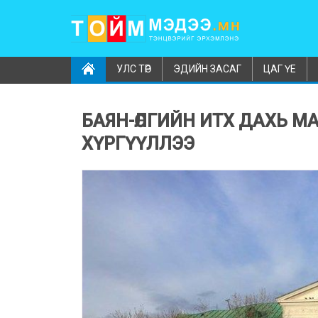
УЛС ТӨР
ЭДИЙН ЗАСАГ
ЦАГ ҮЕ
БАЯН-ӨЛГИЙН ИТХ ДАХЬ М
ХҮРГҮҮЛЛЭЭ