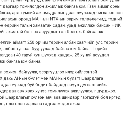
г даргаар томилогдон ажиллаж байгаа юм. Гэвч аймаг орны
йлгах, ард түмний аж амьдралыг дээшлүүлэхэд чиглэсэн зөв
жиллахын оронд МАН-ын ИТХ-ын зарим төлөөлөгчид, тэдний
лон өөрийн талын хамаатан садан, урьд ажиллаж байсан НИК
йг ажилтай болгох асуудлыг гол болгож байгаа аж.
өлгий аймагт 250 орчим төрийн албан хаагчийг улс төрийн
ж, албан тушаал бууруулаад байгаа юм байна. Төрийн
лагдсан 40 гаруй хүн шүүхэд хандаж, 25 хүний асуудал
вж байгаа юм байна.
л зохион байгуулж, эсэргүүцлээ илэрхийлсэнтэй
Х дахь АН-ын бүлэг мөн МАН-ын бүлэгт шаардлага
гадаа үүсээд буй бодит байдалд эрүүл дүгнэлт хийж
 удирдан авч явах хүнээ томилуулж ажилуулахыг дурджээ.
ой шаардлагыг хүлээн авч зөв шийдвэр гаргахгүй бол иргэд
улт, өлсгөлөн зарлана гэдгээ мэдэгджээ.