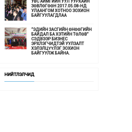
УВС АЙМГИЙН УУЛ УУРХАЙН
ЗӨВЛӨГӨӨН 2017.05.08-НД
УЛААНГОМ ХОТНОО ЗОХИОН
БАЙГУУЛАГДЛАА
“ЭДИЙН ЗАСГИЙН ӨНӨӨГИЙН
БАЙДАЛ БА ХЭТИЙН ТӨЛӨВ”
СЭДВЭЭР БИЗНЕС
ЭРХЛЭГЧИДТЭЙ УУЛЗАЛТ
ХЭЛЭЛЦҮҮЛЭГ ЗОХИОН
БАЙГУУЛЖ БАЙНА.
ДЭМБ-аас гахайн утсан мах,
хиам, зайдаснаас татгалзахыг
НИЙТЛЭЛЧИД
сануулав
Шинэхэн төгсөгчдийн ажлын
байр бэлэн үү ...
“СУРГУУЛЬ, ЦЭЦЭРЛЭГТ
СУУРИЛСАН ЭРҮҮЛ МЭНДИЙН
УРЬДЧИЛАН СЭРГИЙЛЭЛТ”