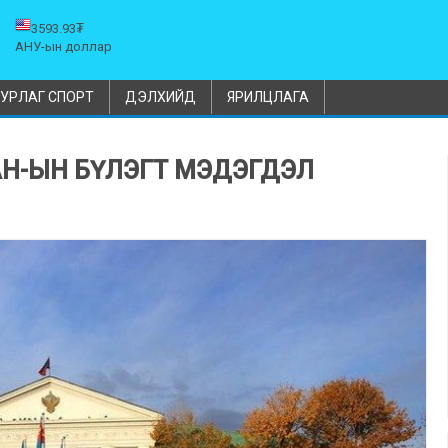
3593.93₮
АНУ-ын доллар
УРЛАГ СПОРТ
ДЭЛХИЙД
ЯРИЛЦЛАГА
АН-ЫН БҮЛЭГТ МЭДЭГДЭЛ