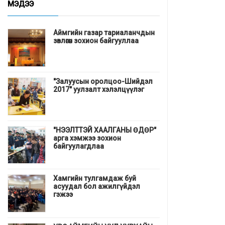
МЭДЭЭ
Аймгийн газар тариаланчдын
зөвлөгөөн зохион байгууллаа
"Залуусын оролцоо-Шийдэл
2017" уулзалт хэлэлцүүлэг
"НЭЭЛТТЭЙ ХААЛГАНЫ ӨДӨР"
арга хэмжээ зохион
байгуулагдлаа
Хамгийн тулгамдаж буй
асуудал бол ажилгүйдэл
гэжээ