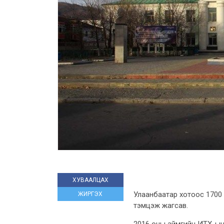
ХУВААЛЦАХ
Улаанбаатар хотоос 1700 
ЖИРГЭХ
тэмцэж жагсав.
2016 оны аймгийн ИТХ-ын 