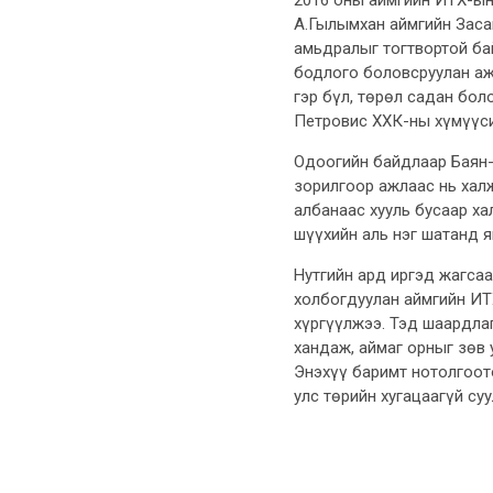
А.Гылымхан аймгийн Заса
амьдралыг тогтвортой ба
бодлого боловсруулан а
гэр бүл, төрөл садан бо
Петровис ХХК-ны хүмүүси
Одоогийн байдлаар Баян-
зорилгоор ажлаас нь хал
албанаас хууль бусаар ха
шүүхийн аль нэг шатанд я
Нутгийн ард иргэд жагсаа
холбогдуулан аймгийн ИТ
хүргүүлжээ. Тэд шаардла
хандаж, аймаг орныг зөв
Энэхүү баримт нотолгоот
улс төрийн хугацаагүй су