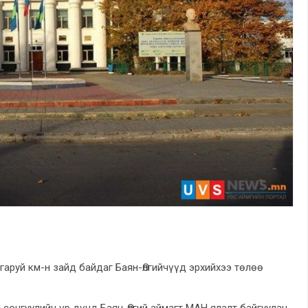
гаруй км-н зайд байдаг Баян-Өлгийчүүд эрхийхээ төлөө
сонгуулийн үр дүнд Баян-Өлгий аймагт МАН ялалт байгуулан