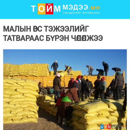
МАЛЫН ӨВС ТЭЖЭЭЛИЙГ
ТАТВАРААС БҮРЭН ЧӨЛӨӨЛЖЭЭ