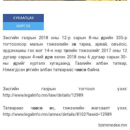
ХУВААЛЦАХ
ЖИРГЭХ
Засгийн газрын 2018 оны 12-р сарын 8-ны өдрийн 335-р
тогтоолоор малын тэжээлийн хөх тариа, арвай, овъёос,
эрдэнэшиш гэх мэт 14-н нэр төрлийн тэжээлийг 2017 оны 12
дугаар сарын 4-ний өдрөөс эхлэн 2018 оны 6 дугаар сарын 30-
ны өдрийг хүртэлх хугацаанд Гаалийн албан татвар,
Нэмэгдсэн өртгийн албан татвараас чөлөөлсөн байна.
Засгийн газрын тогтоол үзэх:
http://www.legalinfo.mn/law/details/12989
Татвараас чөлөөлсөн өвс, тэжээлийн жагсаалт үзэх:
http://www.legalinfo.mn/annex/details/8102?lawid=12989
toimmedee.mn