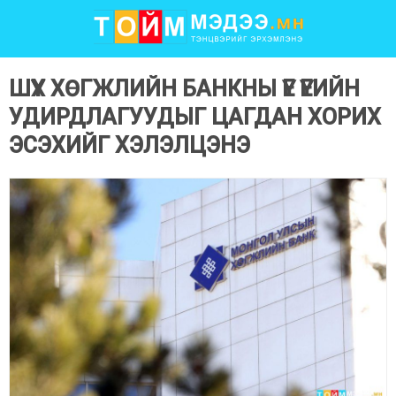
ШҮҮХ ХӨГЖЛИЙН БАНКНЫ ҮE ҮEИЙН
УДИРДЛАГУУДЫГ ЦАГДАН ХОРИХ
ЭСЭХИЙГ ХЭЛЭЛЦЭНЭ