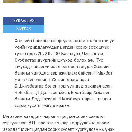
ХУВААЛЦАХ
ЖИРГЭХ
Хөгжлийн банкны чанаргүй зээлтэй холбоотой үе
үеийн удирдлагуудыг цагдан хорих эсэх шүүх
хурал өнөөдөр /2022.02.18/ Баянзүрх, Чингэлтэй,
Сүхбаатар дүүргийн шүүхэд болох аж. Тус
шүүхэд чанаргүй зээл олгосон гэгдэх Хөгжлийн
банкны удирдлагаар ажиллаж байсан Н.Мөнхбат
мөн тухайн үеийн ТУЗ-ийн дарга асан
Б.Шинэбаатар болон тэргүүн дэд захирал асан
Ч.Энхбат, Д.Дэлгэрсайхан, Б.Батбаяр, Хөгжлийн
банкны Дэд захирал Ч.Мөнхбаяр нарыг цагдан
хорих хүсэлт өчигдөр иржээ.
Мөн зарим зээлдэгч нарыг ч цагдан хорих саналыг
хүргүүлжээ. АТГ-аас энэ талаар тодруулахад зарим
зээлдэгчдийг цагдан хорих хүсэлт хүргүүлсэн нь үнэн.