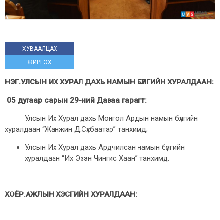
ХУВААЛЦАХ
ЖИРГЭХ
НЭГ.УЛСЫН ИХ ХУРАЛ ДАХЬ НАМЫН БҮЛГИЙН ХУРАЛДААН:
05 дугаар сарын 29-ний Даваа гарагт:
Улсын Их Хурал дахь Монгол Ардын намын бүлгийн
хуралдаан “Жанжин Д.Сүхбаатар” танхимд;
Улсын Их Хурал дахь Ардчилсан намын бүлгийн
хуралдаан “Их Эзэн Чингис Хаан” танхимд.
ХОЁР.АЖЛЫН ХЭСГИЙН ХУРАЛДААН: