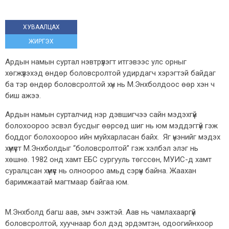
ХУВААЛЦАХ
ЖИРГЭХ
Ардын намын суртал нэвтрүүлэгт итгэвээс улс орныг
хөгжүүлэхэд өндөр боловсролтой удирдагч хэрэгтэй байдаг
ба тэр өндөр боловсролтой хүн нь М.Энхболдоос өөр хэн ч
биш ажээ.
Ардын намын сурталчид нэр дэвшигчээ сайн мэдэхгүй
болохоороо эсвэл бусдыг өөрсөд шиг нь юм мэддэггүй гэж
боддог болохоороо ийн муйхарласан байх. Яг үнэнийг мэдэх
хүмүүст М.Энхболдыг “боловсролтой” гэж хэлбэл элэг нь
хөшнө. 1982 онд хамт ЕБС сургууль төгссөн, МУИС-д хамт
суралцсан хүмүүс нь олноороо амьд сэрүүн байна. Жаахан
баримжаатай магтмаар байгаа юм.
М.Энхболд багш аав, эмч ээжтэй. Аав нь чамлахааргүй
боловсролтой, хуучнаар бол дэд эрдэмтэн, одоогийнхоор