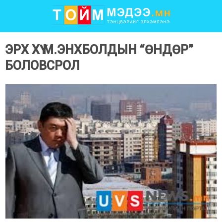
ЭРХ ХҮҮ М.ЭНХБОЛДЫН “ӨНДӨР”
БОЛОВСРОЛ