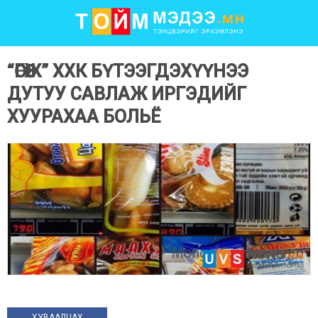
“ӨГӨӨЖ” ХХК БҮТЭЭГДЭХҮҮНЭЭ
ДУТУУ САВЛАЖ ИРГЭДИЙГ
ХУУРАХАА БОЛЬЁ
ХУВААЛЦАХ