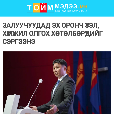
ЗАЛУУЧУУДАД ЭХ ОРОНЧ ҮЗЭЛ,
ХҮМҮҮЖИЛ ОЛГОХ ХӨТӨЛБӨРҮҮДИЙГ
СЭРГЭЭНЭ