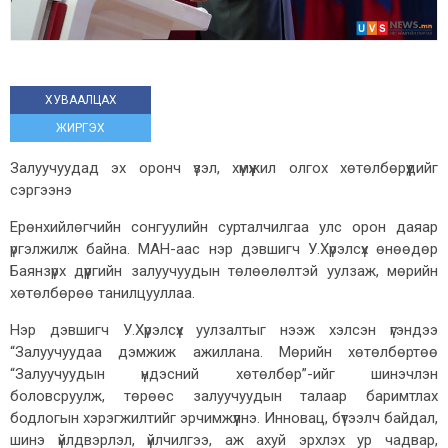
ХУВААЛЦАХ
ЖИРГЭХ
Залуучуудад эх оронч үзэл, хүмүүжил олгох хөтөлбөрүүдийг
сэргээнэ
Ерөнхийлөгчийн сонгуулийн сурталчилгаа улс орон даяар
үргэлжилж байна. МАН-аас нэр дэвшигч У.Хүрэлсүх өнөөдөр
Баянзүрх дүүргийн залуучуудын төлөөлөлтэй уулзаж, мөрийн
хөтөлбөрөө танилцууллаа.
Нэр дэвшигч У.Хүрэлсүх уулзалтыг нээж хэлсэн үгэндээ
“Залуучуудаа дэмжиж ажиллана. Мөрийн хөтөлбөртөө
“Залуучуудын үндэсний хөтөлбөр”-ийг шинэчлэн
боловсруулж, төрөөс залуучуудын талаар баримтлах
бодлогын хэрэгжилтийг эрчимжүүлнэ. Инновац, бүтээлч байдал,
шинэ үйлдвэрлэл, үйлчилгээ, аж ахуй эрхлэх ур чадвар,