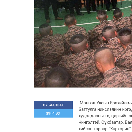
Монгол Улсын Ерөнхийлөг
ХУВААЛЦАХ
Баттулга нийслэлийн иргэ
ЖИРГЭХ
худалдааны төв, цэргийн 
Чингэлтэй, Сүхбаатар, Ба
хийсэн тэрээр "Хархорин” 