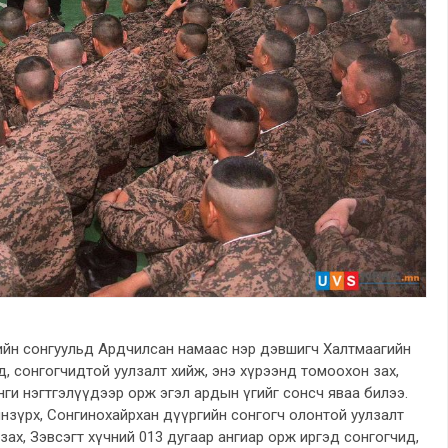
чийн сонгуульд Ардчилсан намаас нэр дэвшигч Халтмаагийн
д, сонгогчидтой уулзалт хийж, энэ хүрээнд томоохон зах,
анги нэгтгэлүүдээр орж эгэл ардын үгийг сонсч яваа билээ.
янзүрх, Сонгинохайрхан дүүргийн сонгогч олонтой уулзалт
зах, Зэвсэгт хүчний 013 дугаар ангиар орж иргэд сонгогчид,