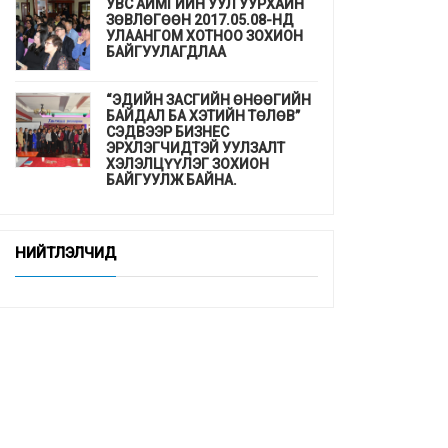
УВС АЙМГИЙН УУЛ УУРХАЙН
ЗӨВЛӨГӨӨН 2017.05.08-НД
УЛААНГОМ ХОТНОО ЗОХИОН
БАЙГУУЛАГДЛАА
“ЭДИЙН ЗАСГИЙН ӨНӨӨГИЙН
БАЙДАЛ БА ХЭТИЙН ТӨЛӨВ”
СЭДВЭЭР БИЗНЕС
ЭРХЛЭГЧИДТЭЙ УУЛЗАЛТ
ХЭЛЭЛЦҮҮЛЭГ ЗОХИОН
БАЙГУУЛЖ БАЙНА.
ДЭМБ-аас гахайн утсан мах,
хиам, зайдаснаас татгалзахыг
НИЙТЛЭЛЧИД
сануулав
Шинэхэн төгсөгчдийн ажлын
байр бэлэн үү ...
“СУРГУУЛЬ, ЦЭЦЭРЛЭГТ
СУУРИЛСАН ЭРҮҮЛ МЭНДИЙН
УРЬДЧИЛАН СЭРГИЙЛЭЛТ”