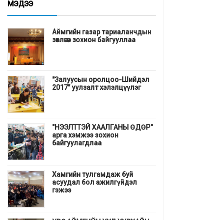
МЭДЭЭ
Аймгийн газар тариаланчдын
зөвлөгөөн зохион байгууллаа
"Залуусын оролцоо-Шийдэл
2017" уулзалт хэлэлцүүлэг
"НЭЭЛТТЭЙ ХААЛГАНЫ ӨДӨР"
арга хэмжээ зохион
байгуулагдлаа
Хамгийн тулгамдаж буй
асуудал бол ажилгүйдэл
гэжээ