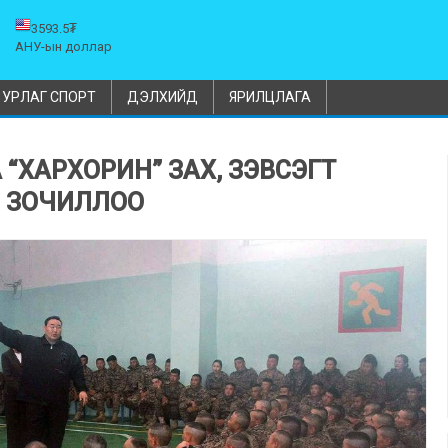
3593.5₮
АНУ-ын доллар
УРЛАГ СПОРТ
ДЭЛХИЙД
ЯРИЛЦЛАГА
 “ХАРХОРИН” ЗАХ, ЗЭВСЭГТ
Д ЗОЧИЛЛОО