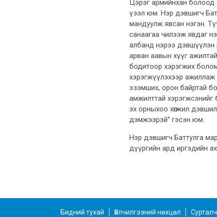
Цэрэг армийнхан болоод с
үзэл юм. Нэр дэвшигч Батт
мандуулж явсан нэгэн. Түү
санаагаа чилээж явдаг нэг
албанд нэрээ дэвшүүлэн ө
арван аавын хүүг ажилтай
бодитоор хэрэгжих боломто
хэрэгжүүлэхээр ажиллаж б
эзэмших, орон байртай бо
амжилттай хэрэгжсэнийг б
эх орныхоо хөгжил дэвшил
дэмжээрэй” гэсэн юм.
Нэр дэвшигч Баттулга ма
дүүргийн ард иргэдийн ахуй
Бидний тухай
Үйлчилгээний нөхцөл
Сурталч