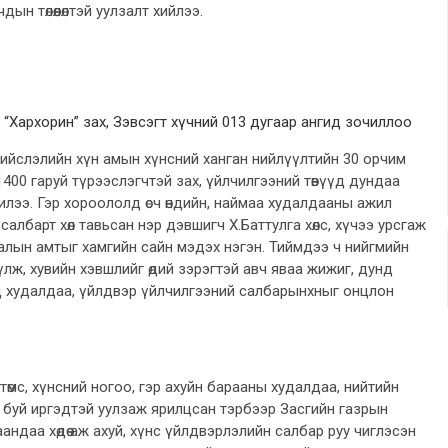
ын төлөөлөлтэй уулзалт хийлээ.
ийслэлийн хүн амын хүнсний ханган нийлүүлтийн 30 орчим
1400 гаруй түрээслэгчтэй зах, үйлчилгээний төвүүд дундаа
ээ. Гэр хороололд өсч өндийн, наймаа худалдааны ажил
албарт хөл тавьсан нэр дэвшигч Х.Баттулга хөлс, хүчээ урсгаж
алын амтыг хамгийн сайн мэдэх нэгэн. Тиймдээ ч нийгмийн
ж, хувийн хэвшлийг өдий зэрэгтэй авч яваа жижиг, дунд
д худалдаа, үйлдвэр үйлчилгээний салбарынхныг онцлон
төмс, хүнсний ногоо, гэр ахуйн барааны худалдаа, нийтийн
 буй иргэдтэй уулзаж ярилцсан тэрбээр Засгийн газрын
ндаа хөдөө аж ахуй, хүнс үйлдвэрлэлийн салбар руу чиглэсэн