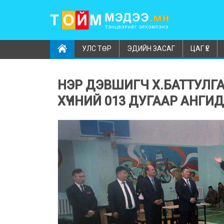
УЛС ТӨР
ЭДИЙН ЗАСАГ
ЦАГ ҮЕ
НЭР ДЭВШИГЧ Х.БАТТУЛГА
ХҮЧНИЙ 013 ДУГААР АНГИ