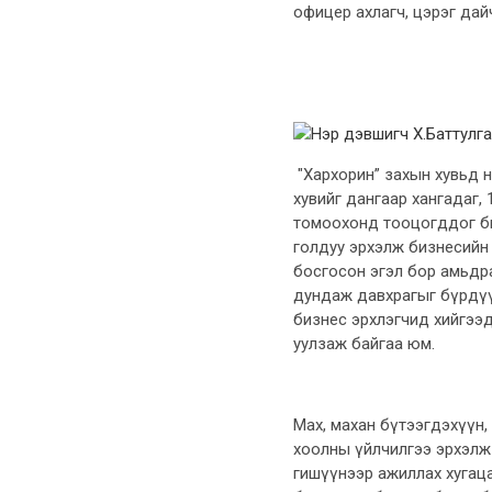
офицер ахлагч, цэрэг дайчд
"Хархорин” захын хувьд н
хувийг дангаар хангадаг, 
томоохонд тооцогддог бил
голдуу эрхэлж бизнесийн с
босгосон эгэл бор амьдр
дундаж давхрагыг бүрдүүл
бизнес эрхлэгчид хийгээ
уулзаж байгаа юм.
Мах, махан бүтээгдэхүүн, 
хоолны үйлчилгээ эрхэлж
гишүүнээр ажиллах хугацаа