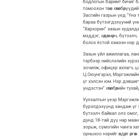
бодлогын баримт бичиг б
томоохон төсөл хөтөлбөрү
Засгийн газрын үед "Үнэ т
бараа бүтээгдэхүүний үнийн
"Хархорин” захын худалда
мэддэг, хөдөлмөрч, бүтээл
болох ёстой хэмээн нэр 
Захын үйл ажиллагаа, лан
тэрбээр нийслэлийн хүрээ
зочилж, офицер ахлагч, ц
Ц.Оюунгэрэл, Мэргэжлийн
үг хэлсэн юм. Нэр дэвшигч 
үндэстэн” хөтөлбөрийн туха
Уулзалтын үеэр Мэргэжли
бүрэлдэхүүнд хандаж үг х
бүтээлч байвал олз омог
дунд 18-тай дүү нар маан
зорьж, сүмогийн чанга ха
орныхоо нэрийг өндөрт өрг