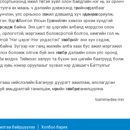
портынхонд ижил төстэй зүйл олон байдгийн нэг нь эх оронч
улга ах маань ч дэлхийн дэвжээнд төрийнхөө далбааг
нчлэн, улс орныхоо хөгжил дэвшилд хүч хөдөлмөрөө зориулж,
эн. Өдгөө Монгол Улсын Ерөнхийлөгч хэмээх эрхэм хүндтэй
рсөлдөж байна. Энх цагт эр цэргийн албанд мордсон олон
, орлоготой, мэргэжил боловсротой болгох, хамгийн гол нь
й "Нэг цэрэг-Нэг үндэстэн” хөтөлбөрийг энэ хүн сэдэж,
айна. Зүгээр нэг ганц жилийн алба хаах бус ажил мэргэжил
лох боломж олгож буй энэ хөтөлбөр дэлхийн олон улс оронд
и мэднэ. Тиймээс залуус та бүхэн энх цагийн баатрууд болж
д хувь нэмэр оруулахыг хүсвэл нэр дэвшигч Баттулгыг
ргааш нийслэлийн Багануур дүүрэгт ажиллаж, алслагдсан
 амьдралтай танилцаж, мөрийн хөтөлбөрөө танилцуулна.
toimmedee.mn
илгаа байршуулах
Холбоо барих