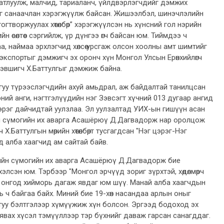
атлуулж, малчид, тариаланч, үйлдвэрлэгчдийг дэмжих
үдийг санаачлан хэрэгжүүлж байсан. Жишээлбэл, шинэчлэлийн
огтворжуулах хөтөлбөр” хэрэгжүүлсэн нь хүнсний гол нэрийн
 өсөлтөөс сэргийлж, үр дүнгээ өгч байсан юм. Тиймдээ ч
а, наймаа эрхлэгчид хөлсөө урсгаж олсон хоолны амт шимтийг
ч, экспортыг дэмжигч эх оронч хүн Монгол Улсын Ерөнхийлөгч
дэвшигч Х.Баттулгыг дэмжиж байна.
гуу түрээслэгчдийн ахуй амьдрал, аж байдалтай танилцсан
ний анги, нэгтгэлүүдийн нэг Зэвсэгт хүчний 013 дугаар ангид
эрэг дайчидтай уулзлаа. Эл уулзалтад УИХ-ын гишүүн асан
 сүмогийн их аварга Асашёрюү Д.Дагвадорж нар оролцож
Х.Баттулгын мөрийн хөтөлбөрт тусгагдсан "Нэг цэрэг-Нэг
йд алба хаагчид ам сайтай байв.
йн сүмогийн их аварга Асашёрюү Д.Дагвадорж бие
элсэн юм. Тэрбээр "Монгол эрчүүд зориг зүрхтэй, хөдөлмөрч
, онгод хийморь дагаж явдаг юм шүү. Манай алба хаагчдын
ь ч байгаа байх. Миний бие 19-хөн насандаа арлын оныг
туу бэлтгэлээр хүмүүжиж хүн болсон. Эргээд бодоход эх
өж явах хүсэл тэмүүллээр тэр бүхнийг даваж гарсан санагддаг.