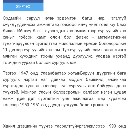
ЖИРГЭХ
Эрдмийн саруул өргөөгөө эрдэмтэн багш нар, эгэлгүй
хүүхдүүдийнхээ амжилтаар гоёхоос илүү үнэт гоёл юу байх
билээ. Ийнхүү багш, сурагчдынхаа амжилтаар сургуулийнхаа
ханыг гоёсон хамт олон бол физик - математикийн
гүнзгийрүүлсэн сургалттай Нийслэлийн Ерөнхий боловсролын
11 дүгээр сургуулийнхан юм. Тус сургуулийн хамт олон мянга
мянган хүүхдийг тооны ухаанд дурлуулж, улсдаа нэртэй
тоочдын уурхай болсон сургууль юм.
Тэртээ 1947 онд Улаанбаатар хотынБаруун дүүргийн бага
сургууль нэртэй нэг давхар модон байшинд анхныхаа
сурагчдаа хүлээн авснаар тус сургууль анх байгуулагдсан
түүхтэй. Монгол Улсын боловсролын салбарт нэгэн цуцал
нэмж өдрөөс өдөрт сургалтын үйл ажиллагаа, цар хүрээгээ
тэлсээр 1950-1951 онд дунд сургууль болон өргөжжээ.
Хөгжил дэвшлийн түүчээ тасралтгүйүргэлжилсээр 1990 онд