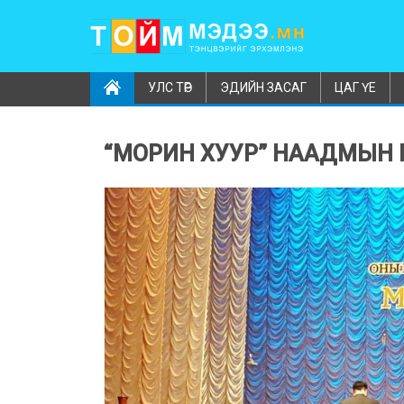
УЛС ТӨР
ЭДИЙН ЗАСАГ
ЦАГ ҮЕ
“МОРИН ХУУР” НААДМЫН 