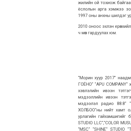
жилийн ой тохиож байга
ёслолын арга хэмжээ зо
1997 оны анхны шилдэг у
2010 оноос эхлэн ерөнхий
ч мөн гардуулах юм.
"Морин хуур 2017” наадм
ГОЁНО" "APU COMPANY" х
хэвлэлийн ивээн тэтг
мэдээллийн ивээн тэтг
мэдээлэл радио 88.
ХОЛБОО"ны нийт хамт ол
урлагийн гайхамшигийг 
STUDIO LLC","COLOR MUSU
"MSC" "SHINE" STUDIO "