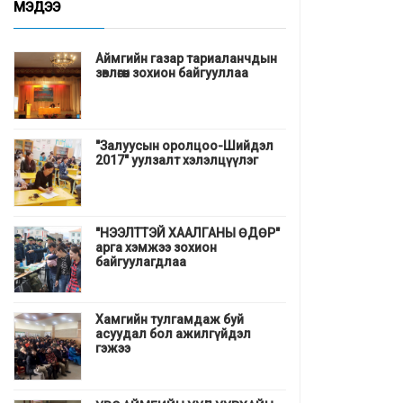
МЭДЭЭ
Аймгийн газар тариаланчдын
зөвлөгөөн зохион байгууллаа
"Залуусын оролцоо-Шийдэл
2017" уулзалт хэлэлцүүлэг
"НЭЭЛТТЭЙ ХААЛГАНЫ ӨДӨР"
арга хэмжээ зохион
байгуулагдлаа
Хамгийн тулгамдаж буй
асуудал бол ажилгүйдэл
гэжээ