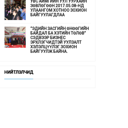
УВС АЙМГИЙН УУЛ УУРХАЙН
ЗӨВЛӨГӨӨН 2017.05.08-НД
УЛААНГОМ ХОТНОО ЗОХИОН
БАЙГУУЛАГДЛАА
“ЭДИЙН ЗАСГИЙН ӨНӨӨГИЙН
БАЙДАЛ БА ХЭТИЙН ТӨЛӨВ”
СЭДВЭЭР БИЗНЕС
ЭРХЛЭГЧИДТЭЙ УУЛЗАЛТ
ХЭЛЭЛЦҮҮЛЭГ ЗОХИОН
БАЙГУУЛЖ БАЙНА.
ДЭМБ-аас гахайн утсан мах,
хиам, зайдаснаас татгалзахыг
НИЙТЛЭЛЧИД
сануулав
Шинэхэн төгсөгчдийн ажлын
байр бэлэн үү ...
“СУРГУУЛЬ, ЦЭЦЭРЛЭГТ
СУУРИЛСАН ЭРҮҮЛ МЭНДИЙН
УРЬДЧИЛАН СЭРГИЙЛЭЛТ”