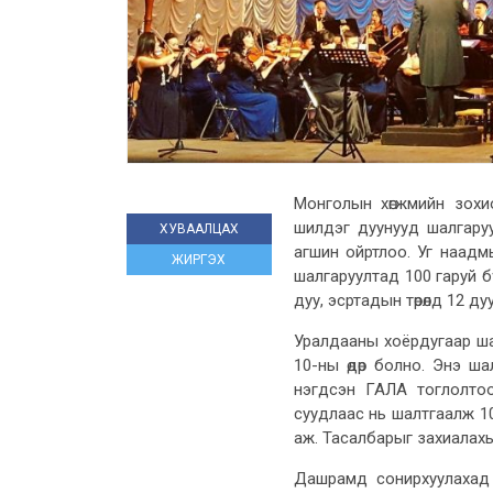
Монголын хөгжмийн зох
шилдэг дуунууд шалгару
ХУВААЛЦАХ
агшин ойртлоо. Уг наадмы
ЖИРГЭХ
шалгаруултад 100 гаруй бү
дуу, эсртадын төрөлд 12 д
Уралдааны хоёрдугаар ш
10-ны өдөр болно. Энэ ш
нэгдсэн ГАЛА тоглолто
суудлаас нь шалтгаалж 100 
аж. Тасалбарыг захиалахы
Дашрамд сонирхуулахад