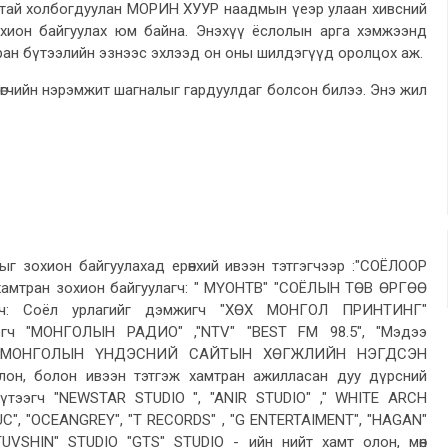
атай холбогдуулан МОРИН ХУУР наадмын үеэр улаан хивсний
хион байгуулах юм байна. Энэхүү ёслолын арга хэмжээнд
ран бүтээлийн эзнээс эхлээд он оны шилдэгүүд оролцох аж.
лөгчийн нэрэмжит шагналыг гардуулдаг болсон билээ. Энэ жил
ыг зохион байгуулахад ерөнхий ивээн тэтгэгчээр :"СОЁЛООР
амтран зохион байгуулагч: " МҮОНТВ" "СОЁЛЫН ТӨВ ӨРГӨӨ
эгч: Соёл урлагийг дэмжигч "ХӨХ МОНГОЛ ПРИНТИНГ"
эгч "МОНГОЛЫН РАДИО" ,"NTV" "BEST FM 98.5", "Мэдээ
8" "МОНГОЛЫН ҮНДЭСНИЙ САЙТЫН ХӨГЖЛИЙН НЭГДСЭН
он, болон ивээн тэтгэж хамтран ажилласан дуу дүрсний
бүтээгч "NEWSTAR STUDIO ", "ANIR STUDIO" ," WHITE ARCH
C", "OCEANGREY", "T RECORDS" , "G ENTERTAIMENT", "HAGAN"
TUVSHIN" STUDIO "GTS" STUDIO - ийн нийт хамт олон, мөн