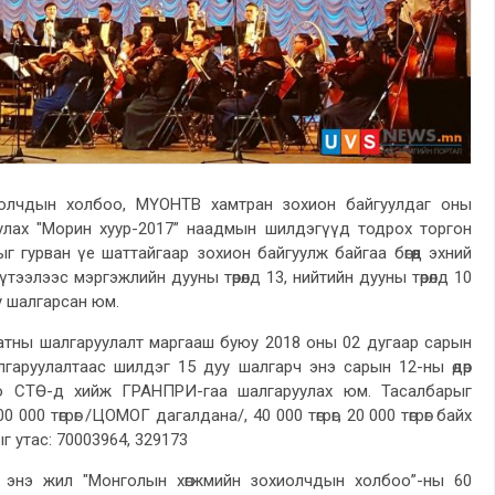
иолчдын холбоо, МҮОНТВ хамтран зохион байгуулдаг оны
улах "Морин хуур-2017” наадмын шилдэгүүд тодрох торгон
г гурван үе шаттайгаар зохион байгуулж байгаа бөгөөд эхний
тээлээс мэргэжлийн дууны төрөлд 13, нийтийн дууны төрөлд 10
уу шалгарсан юм.
атны шалгаруулалт маргааш буюу 2018 оны 02 дугаар сарын
алгаруулалтаас шилдэг 15 дуу шалгарч энэ сарын 12-ны өдөр
о СТӨ-д хийж ГРАНПРИ-гаа шалгаруулах юм. Тасалбарыг
000 төгрөг /ЦОМОГ дагалдана/, 40 000 төгрөг, 20 000 төгрөг байх
г утас: 70003964, 329173
 энэ жил "Монголын хөгжмийн зохиолчдын холбоо”-ны 60