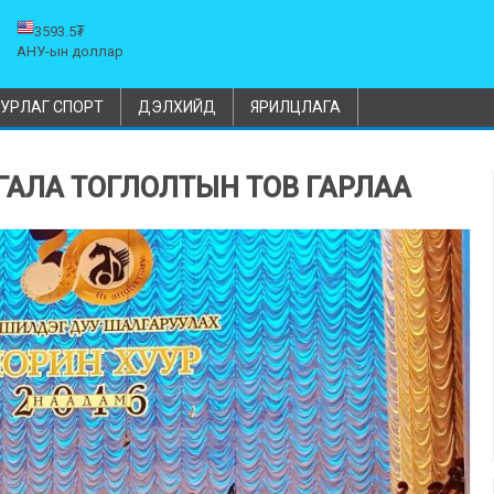
3593.5₮
АНУ-ын доллар
УРЛАГ СПОРТ
ДЭЛХИЙД
ЯРИЛЦЛАГА
ГАЛА ТОГЛОЛТЫН ТОВ ГАРЛАА