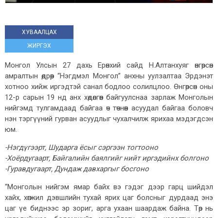
ХУВААЛЦАХ
ЖИРГЭХ
Монгол Улсын 27 дахь Ерөнхий сайд Н.Алтанхуяг өнгөрсөн
амралтын өдрөөр “Нэгдмэл Монгол” анхны уулзалтаа Эрдэнэт
хотноо хийж иргэдтэй санал бодлоо солилцлоо. Өнгөрсөн оны
12-р сарын 19 нд анх хөдөлгөөн байгуулснаа зарлаж Монголын
нийгэмд тулгамдаад байгаа өч төчнөөн асуудал байгаа боловч
нэн тэргүүний гурван асуудлыг чухалчилж ярихаа мэдэгдсэн
юм.
-Нэгдүгээрт, Шударга ёсыг сэргээн тогтооно
-Хоёрдугаарт, Байгалийн баялгийг нийт иргэдийнх болгоно
-Гуравдугаарт, Дундаж давхаргыг босгоно
“Монголын нийгэм ямар байх вэ гэдэг дээр гарц шийдэл
хайх, хөгжил дэвшлийн тухай ярих цаг болсныг дурдаад энэ
цаг үе биднээс эр зориг, арга ухаан шаардаж байна. Төр нь