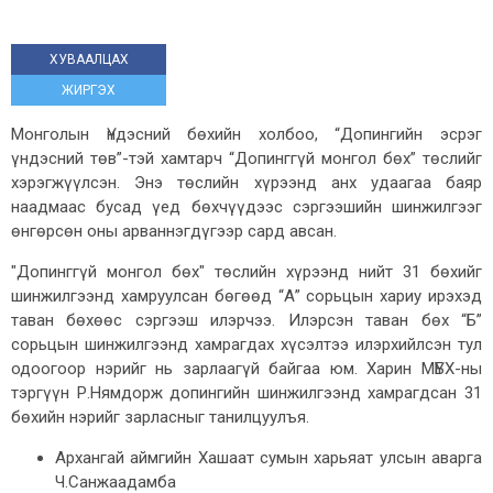
ХУВААЛЦАХ
ЖИРГЭХ
Монголын Үндэсний бөхийн холбоо, “Допингийн эсрэг
үндэсний төв”-тэй хамтарч “Допинггүй монгол бөх” төслийг
хэрэгжүүлсэн. Энэ төслийн хүрээнд анх удаагаа баяр
наадмаас бусад үед бөхчүүдээс сэргээшийн шинжилгээг
өнгөрсөн оны арваннэгдүгээр сард авсан.
"Допинггүй монгол бөх" төслийн хүрээнд нийт 31 бөхийг
шинжилгээнд хамруулсан бөгөөд “А” сорьцын хариу ирэхэд
таван бөхөөс сэргээш илэрчээ. Илэрсэн таван бөх “Б”
сорьцын шинжилгээнд хамрагдах хүсэлтээ илэрхийлсэн тул
одоогоор нэрийг нь зарлаагүй байгаа юм. Харин МҮБХ-ны
тэргүүн Р.Нямдорж допингийн шинжилгээнд хамрагдсан 31
бөхийн нэрийг зарласныг танилцуулъя.
Архангай аймгийн Хашаат сумын харьяат улсын аварга
Ч.Санжаадамба