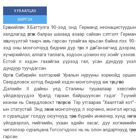
ХУВААЛЦАХ
ЖИРГЭХ
Ерөнхийлөгч Х.Баттулга 90-ээд онд Германд неонацистуудын
халдлагад өртөж балрах шахаад азаар сайхан сэтгэлт Герман
хөгшчүүлтэй таарч амь гарсан тухайгаа ярьсан байна лээ. 90-
ээд оны монголчууд биднии дүр төрх л дөө. Ганзагчид дээрэм,
хүчирхийлэл, аллага таллага, зодоон цохион юу эсийг үзэхэв.
Ёстой л хэдэн гахайгаа үүрээд гал, усан дундуур ухэл
дундуур туучдагсан.
Өргөн Сибирийн хэлтэрхий Уралын нурууны хормойд орших
Свердловск хотод бидний хэдэн монголчууд аж төрцгөөнө.
Дэлхийн II дайны үед Сталины тушаалаар зэвсгийн
үйлдвэрүүдээ Уралд тараан байршуулсан гэдэг. Түүний
ихэнхи нь Свердловскт төвлөрсөн. Тэр утгаараа "Хаалттай хот”-
ын статустай. Энд зөвхөн монголчууд л зорчино, монгол иргэд
л суралцдаг голдуу оюутнууд төрөл бүрийн инженер, хүнд хөнгөн
үйлдвэрлэл, нийгмийн, ухаан эдийн засаг, дуу хогжимийн
чиглэлээр суралцана.Тогсогчдоос нь нь олон алдартнууд төрөн
гарсан.