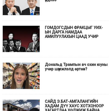
ГОМДОГСДЫН ФРАКЦЫГ УИХ-
ЫН ДАРГА НАМДАА
АМИЛУУЛАХЫН ЦААД УЧИР
Дональд Трампын ач охин юуны
учир шүүмжлэлд өртөв?
САЙД Э.БАТ-АМГАЛАНГИЙН
ХАДАМ ДҮҮ ХАУС ХОТХОНООР
ХАГАРТЛАА ХӨЛЖИЖ БАЙНА