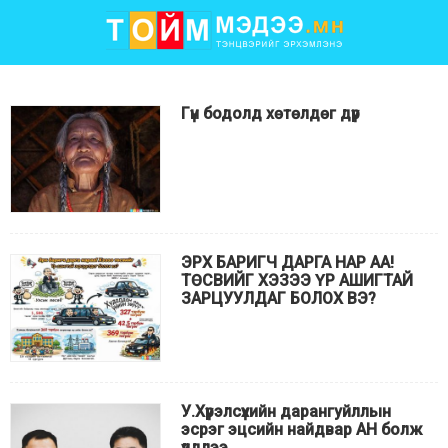
Гүн бодолд хөтөлдөг дүр
ЭРХ БАРИГЧ ДАРГА НАР АА!
ТӨСВИЙГ ХЭЗЭЭ ҮР АШИГТАЙ
ЗАРЦУУЛДАГ БОЛОХ ВЭ?
У.Хүрэлсүхийн дарангуйллын
эсрэг эцсийн найдвар АН болж
үлдлээ