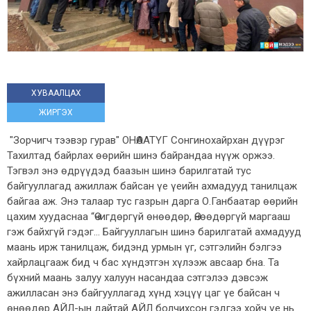
ХУВААЛЦАХ
ЖИРГЭХ
"Зорчигч тээвэр гурав" ОНӨААТҮГ Сонгинохайрхан дүүрэг
Тахилтад байрлах өөрийн шинэ байрандаа нүүж оржээ.
Тэгвэл энэ өдрүүдэд баазын шинэ барилгатай тус
байгууллагад ажиллаж байсан үе үеийн ахмадууд танилцаж
байгаа аж. Энэ талаар тус газрын дарга О.Ганбаатар өөрийн
цахим хуудаснаа “Өчигдөргүй өнөөдөр, Өнөөдөргүй маргааш
гэж байхгүй гэдэг… Байгууллагын шинэ барилгатай ахмадууд
маань ирж танилцаж, бидэнд урмын үг, сэтгэлийн бэлгээ
хайрлацгааж бид ч бас хүндэтгэн хүлээж авсаар бна. Та
бүхний маань залуу халуун насандаа сэтгэлээ дэвсэж
ажилласан энэ байгууллагад хүнд хэцүү цаг үе байсан ч
өнөөдөр АЙЛ-ын дайтай АЙЛ болчихсон гэдгээ хойч үе нь