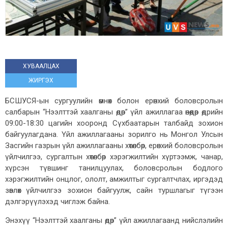
ХУВААЛЦАХ
ЖИРГЭХ
БСШУСЯ-ын сургуулийн өмнөх болон ерөнхий боловсролын
салбарын “Нээлттэй хаалганы өдөр” үйл ажиллагаа өнөөдөр өдрийн
09:00-18:30 цагийн хооронд Сүхбаатарын талбайд зохион
байгуулагдана. Үйл ажиллагааны зорилго нь Монгол Улсын
Засгийн газрын үйл ажиллагааны хөтөлбөр, ерөнхий боловсролын
үйлчилгээ, сургалтын хөтөлбөр хэрэгжилтийн хүртээмж, чанар,
хүрсэн түвшинг танилцуулах, боловсролын бодлого
хэрэгжилтийн онцлог, ололт, амжилтыг сургалтчлах, иргэдэд
зөвлөх үйлчилгээ зохион байгуулж, сайн туршлагыг түгээн
дэлгэрүүлэхэд чиглэж байна.
Энэхүү “Нээлттэй хаалганы өдөр” үйл ажиллагаанд нийслэлийн