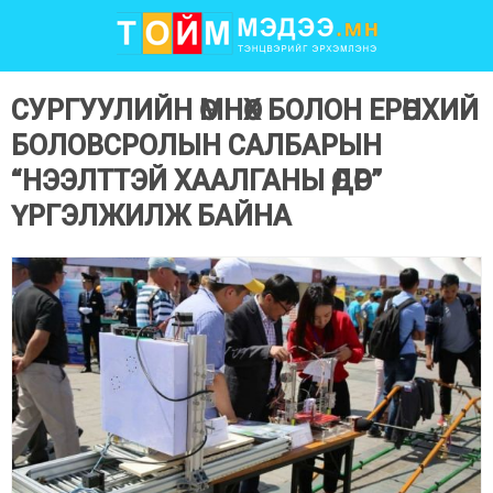
СУРГУУЛИЙН ӨМНӨХ БОЛОН ЕРӨНХИЙ
БОЛОВСРОЛЫН САЛБАРЫН
“НЭЭЛТТЭЙ ХААЛГАНЫ ӨДӨР”
ҮРГЭЛЖИЛЖ БАЙНА