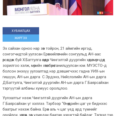
ХУВААЛЦАХ
ЖИРГЭХ
Эх сайхан орноо нар зөв тойрон, 21 аймгийн иргэд,
сонгогчидтой уулзсан Ерөнхийлөгчийн сонгуульд АН-аас
өрсөлдөж буй Х.Баттулга өнөөдөр Чингэлтэй дүүргийн хөдөлмөрчдөд
зорилгоо хэлж, мөрийн хөтөлбөрөө танилцуулсан юм. МҮЭСТО-д
болсон энэхүү уулзалтад нэр дэвшигчээс гадна УИХ-ын
гишүүн, АН-ын дарга С.Эрдэнэ, Нийслэлийн АН-ын дарга
Д.Баттулга, Чингэлтэй дүүргийн АН-ын дарга Г.Баярсайхан
тэргүүтэй албаны хүмүүс оролцлоо.
Уулзалтыг нээж Чингэлтэй дүүргийн АН-ын дарга
Г.Баярсайхан үг хэллээ. Тэрбээр “Өнөөдрийн цаг үе биднээс
баатрыг нэхэж байна. Ерөөс аль ч цаг үед ард түмнийг
оройлох, хөтлөх, зөв удирдах баатар хэрэгтэй байдаг. Тэгвэл тэр