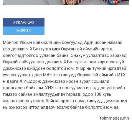
ХУВААЛЦАХ
ЖИРГЭХ
Монгол Улсын Ерөнхийлөгчийн сонгуульд Ардчилсан намаас
нэр дэвшигч Х.Баттулга өнөөдөр Өвөрхангай аймгийн иргэд,
сонгогчидтойгоо уулзсан байна. Энэхүү уулзалтаас харахад
Өвөрхайнгайчууд нэр дэвшигч Х.Баттулгыг нам харгалзахгүй
дэмжихээр шийдсэн бололтой юм. Учир нь түүний иргэдтэй
уулзах уулзат дээр МАН-ын гишүүд Өвөрхангай аймгийн ИТХ-
н дарга А.Ишдорж дэмжихээр ирсэн зураг сошиалд
цацагдсан байх юм. УИХ-ын сонгуулиар иргэддээ үлгэрийн
гэмээр сайхан амлалтуудыг өгч гараад, одоо 100 хувь
амлалтаасаа ухраад байгаа ардын намд гишүүд, дэмжигчид
нь эхнээсээ итгэл алдарч эхэлж байгаа бололтой юм аа.
toimmedee.mn