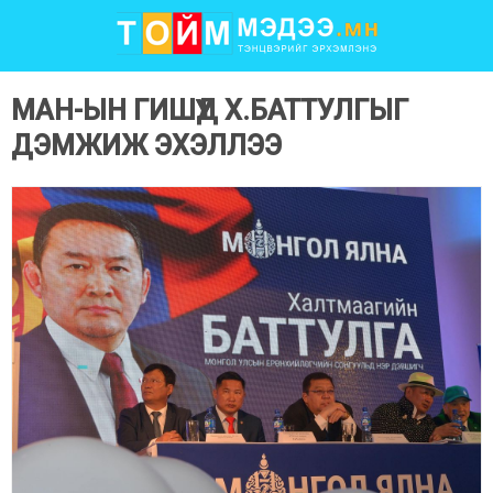
МАН-ЫН ГИШҮҮД Х.БАТТУЛГЫГ
ДЭМЖИЖ ЭХЭЛЛЭЭ