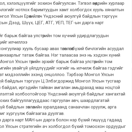
л, хэлэлцүүлгийг зохион байгуулсан. Тэгвэл өнөөдрийн хурлаар
члэгийг нотлох баримтуудын хамт холбогдох хууль хяналтын
гол Улсын Ерөхийлөгч Үндэсний аюулгүй байдлын тэргүүн
ын Дээд, Шүүх, ЦЕГ, АТГ, УЕП, ТЕГ-ын дарга нарт
.
йг барьж байгаа улстөрийн том хүчний удирдлагуудын
дийг илчиллээ
нгуулиар хууль бусаар авах төлөвлөгөө бүхий бичлэгийн асуудал
 анхаарлыг татаж байгаа. Нэг талаасаа энэ нь хэдхэн хүний
а Монгол Улсын төрийн эрхийг барьж байгаа улстөрийн том
гийн увайгүй үйлдлүүдийг нэгийг нь илчилж байгаа гэдгийг
ат мэдээллийн эхэнд онцоллоо. Тэрбээр Монгол Улсын
лгүй байдлын тэргүүн Ц.Элбэгдоржид Монгол Улсын тусгаар
й байдал, иргэдийн тайван амгалан амьдрахад маш ноцтой
лэлтэй холбоотойгоор Үндсэний аюулгүй байдлыг хангахтай
охих байгууллагууддаас гаргуулан авч, шаардлагатай
й байдлын зөвлөлийн хуралдаанд санаачлан оруулж, арга
иг хүргүүлж байгаагаа дуулгав.
н дарга нарт МАН-ын дарга болон нэр бүхий гишүүд гадаад
ол Улсын стратегийн ач холбогдол бүхий томоохон ордуудыг