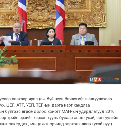
бусаар авахаар ярилцаж буй нууц бичлэгийг шалгуулахаар
үх, ЦЕГ, АТГ, УЕП, ТЕГ-ын дарга нарт хандлаа
 бүлгээс өнгөрсөн долоо хоногт МАН-ын удирдлагууд 2016
р төрийн эрхийг хэрхэн хууль бусаар авах тухай, сонгуулийн
г хакердах , мөн цахим орчинд хэрхэн нөлөөлсөн тухай нууц