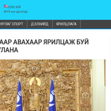
3593.93₮
АНУ-ын доллар
УРЛАГ СПОРТ
ДЭЛХИЙД
ЯРИЛЦЛАГА
СААР АВАХААР ЯРИЛЦАЖ БУЙ
УЛАНА