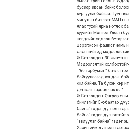
амлах, төрийн албыг худалд
бусаар авсан байж болзо
хүргүүлж байгаа. Түүнчлэ
минутын бичлэгт МАН нь т
ялах тухай яриа нотлох б
хуулийн Монгол Улсын бүр
нэгдлийг задлан бутаргах 
цэрэгжсэн фашист намын 
олон нийтэд мэдээллэхий
Ж.Батзандан: 90 минутын 
Мэдээлэлтэй холбоотойгоо
-"60 тэрбумын" бичлэгтэй
байгууллагад хандаж бай
юм байна. Та бүхэн хэр и
дүгнэлт гарвал яах вэ?
Ж.Батзандан: Өнгөрсөн оны
бичлэгийг Сүхбаатар дүүр
байна" гэдэг дүгнэлт гар
байна" гэдэг дүгнэлтийг э
"эвлүүлэг байна" гэдэг э
Харин ийм дүгнэлт гаргас