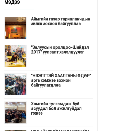
МЭДЭЭ
Аймгийн газар тариаланчдын
зөвлөгөөн зохион байгууллаа
"Залуусын оролцоо-Шийдэл
2017" уулзалт хэлэлцүүлэг
"НЭЭЛТТЭЙ ХААЛГАНЫ ӨДӨР"
арга хэмжээ зохион
байгуулагдлаа
Хамгийн тулгамдаж буй
асуудал бол ажилгүйдэл
гэжээ