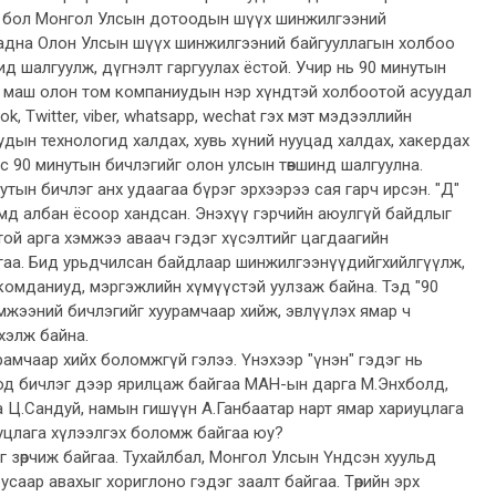
р бол Монгол Улсын дотоодын шүүх шинжилгээний
гадна Олон Улсын шүүх шинжилгээний байгууллагын холбоо
ид шалгуулж, дүгнэлт гаргуулах ёстой. Учир нь 90 минутын
 маш олон том компаниудын нэр хүндтэй холбоотой асуудал
k, Twitter, viber, whatsapp, wechat гэх мэт мэдээллийн
дын технологид халдах, хувь хүний нууцад халдах, хакердах
эс 90 минутын бичлэгийг олон улсын төвшинд шалгуулна.
утын бичлэг анх удаагаа бүрэг эрхээрээ сая гарч ирсэн. "Д"
мд албан ёсоор хандсан. Энэхүү гэрчийн аюулгүй байдлыг
ой арга хэмжээ аваач гэдэг хүсэлтийг цагдаагийн
гаа. Бид урьдчилсан байдлаар шинжилгээнүүдийгхийлгүүлж,
комданиуд, мэргэжлийн хүмүүстэй уулзаж байна. Тэд "90
мжээний бичлэгийг хуурамчаар хийж, эвлүүлэх ямар ч
 хэлж байна.
рамчаар хийх боломжгүй гэлээ. Үнэхээр "үнэн" гэдэг нь
д бичлэг дээр ярилцаж байгаа МАН-ын дарга М.Энхболд,
 Ц.Сандуй, намын гишүүн А.Ганбаатар нарт ямар хариуцлага
уцлага хүлээлгэх боломж байгаа юу?
г зөрчиж байгаа. Тухайлбал, Монгол Улсын Үндсэн хуульд
бусаар авахыг хориглоно гэдэг заалт байгаа. Төрийн эрх