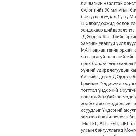
бичлэгийн нээлттэй сонсго
бүлэг нийт 90 минутын би
байгууллагуудад буюу Мон
Ц.Элбэгдоржид болон Улс
хандахаар шийдвэрлэлээ
Д.Эрдэнэбат: Төрийн эрхи
хамгийн увайгүй үйлдлүү
МАН-ынхан төрийн эрхийг со
яах аргагүй олон нийтийн
яриа боловч нөгөө талааса
хүчний удирдлагуудын хам
бүлгийн дарга Д.Эрдэнэб
Ерөхийлөгч Үндэсний аюу
тогтгол үндсэний аюулгү
заналхийлж байгаа мэдээ
холбогдсон мэдээллийг з
асуудлыг Үндсэний аюулгү
хэмжээ авахыг хүссэн бич
Мөн ТЕГ, АТГ, УЕП, ЦЕГ-ы
улсын байгууллагад Монг