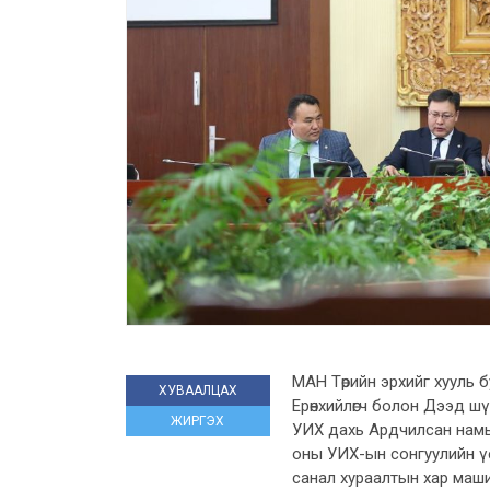
МАН Төрийн эрхийг хууль 
ХУВААЛЦАХ
Ерөнхийлөгч болон Дээд шү
ЖИРГЭХ
УИХ дахь Ардчилсан намын
оны УИХ-ын сонгуулийн үеэ
санал хураалтын хар машины