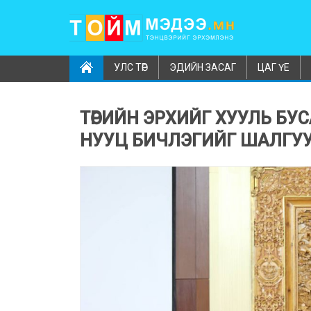
УЛС ТӨР
ЭДИЙН ЗАСАГ
ЦАГ ҮЕ
ТӨРИЙН ЭРХИЙГ ХУУЛЬ БУ
НУУЦ БИЧЛЭГИЙГ ШАЛГУ