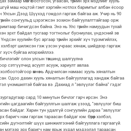
ах замаар мөнгө босгосон, угаасан, төрийн эрх мэдлийг хууль
шгүй маш ноцтой гэмт хэргийн нотлох баримтыг албан ёсоор
н Улсын Дээд Шүүхэд гомдол гаргаж байгаа аж. Учир нь 90
өрийн сонгуульд цэрэгжсэн зохион байгуулалттайгаар орж
аримтаар бичигдсэн байна. Энэ нь Улс төрийн намуудын тухай
эн эрхт байдал тусгаар тогтнолыг бусниулах, үндэсний эв
Үндсэн хуулийн бус аргаар төрийн эрхийг хүч түрэмгийлэх,
хэлбэрт шилжсэн гэж үзсэн учраас хянаж, шийдвэр гаргаж
г хүсч буйгаа илэрхийллээ.
бичлэгийг олон улсын төвшинд шалгуулна
р сэтгүүлчид асуулт асууж, хариулт авлаа.
 холбоотойгоор өмнө нь Ардчилсан намаас хууль хяналтын
сан. Одоо дахин хууль хяналтын байгууллагад хандаж байгаа
тгэл үнэмшилтэй байгаа вэ. Дахиад л "эвлүүлэг байна" гэдэг
 зургадугаар сард 10 минутын бичлэг гарч ирсэн. Энэ
гийн цагдаагийн байгууллгын шалгаж үзээд, "эвлүүлэг биш
гасан байдаг. Харин тун удалгүй сонгуулийн дараа "эвлүүлэг
рх баригч нам гаргаж тараасан байдаг юм. Өөрөөр хэлбэл,
цсийн дүгнэлтийг шүүх шинжилгээний байгууллага гаргаагүй.
ан мэтээр эрх баригч нам ярьж худал мэдээлэл тараасан.