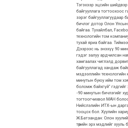
Тэгэхээр эцсийн шийдвэ
байгууллага тогтоохоос 
зэрэг байгууллагуудаар б
бичлэг дотор Олон Улсын
байгаа. Тухайлбал, Faceboo
технологийн том компаниу
тухай яриа байгаа. Тиймэ
Дээрээс нь энэхүү 90 мин
гэдэг залуу ардчилсан на
хамгаалах чиглэлд дорвит
байгууллагад хандаж бай
мэдээллийн технологийн 
минутын буюу ийм том хэ
боломж байхгүй" гэдгийг
-90 минутын бичлэгийг ху
тогтоогчихвол МАН болоо
Нийслэлийн ИТХ-ын дарга
тооцох бол. Хуулийн хари
Ж.Батзандан: Олон хуулий
төрийн эрх мэдлийг хууль 