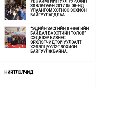
УВС АЙМГИЙН УУЛ УУРХАЙН
ЗӨВЛӨГӨӨН 2017.05.08-НД
УЛААНГОМ ХОТНОО ЗОХИОН
БАЙГУУЛАГДЛАА
“ЭДИЙН ЗАСГИЙН ӨНӨӨГИЙН
БАЙДАЛ БА ХЭТИЙН ТӨЛӨВ”
СЭДВЭЭР БИЗНЕС
ЭРХЛЭГЧИДТЭЙ УУЛЗАЛТ
ХЭЛЭЛЦҮҮЛЭГ ЗОХИОН
БАЙГУУЛЖ БАЙНА.
ДЭМБ-аас гахайн утсан мах,
хиам, зайдаснаас татгалзахыг
НИЙТЛЭЛЧИД
сануулав
Шинэхэн төгсөгчдийн ажлын
байр бэлэн үү ...
“СУРГУУЛЬ, ЦЭЦЭРЛЭГТ
СУУРИЛСАН ЭРҮҮЛ МЭНДИЙН
УРЬДЧИЛАН СЭРГИЙЛЭЛТ”