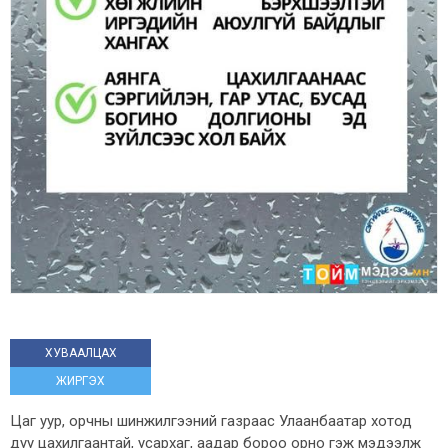
ХУВААЛЦАХ
ЖИРГЭХ
Цаг уур, орчны шинжилгээний газраас Улаанбаатар хотод
дуу цахилгаантай, усархаг, аадар бороо орно гэж мэдээлж