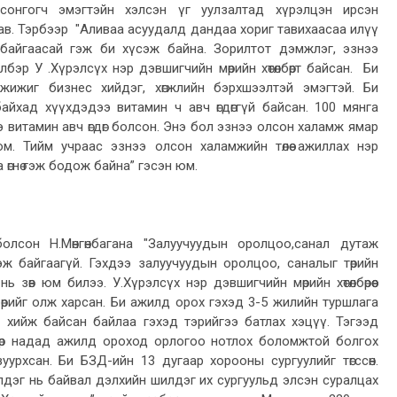
сонгогч эмэгтэйн хэлсэн үг уулзалтад хүрэлцэн ирсэн
ав. Тэрбээр "Аливаа асуудалд дандаа хориг тавихаасаа илүү
айгаасай гэж би хүсэж байна. Зорилтот дэмжлэг, эзнээ
лбэр У .Хүрэлсүх нэр дэвшигчийн мөрийн хөтөлбөрт байсан. Би
 жижиг бизнес хийдэг, хөгжлийн бэрхшээлтэй эмэгтэй. Би
байхад хүүхдэдээ витамин ч авч өгдөггүй байсан. 100 мянга
витамин авч өгдөг болсон. Энэ бол эзнээ олсон халамж ямар
. Тийм учраас эзнээ олсон халамжийн төлөө ажиллах нэр
а өгнө гэж бодож байна” гэсэн юм.
л болсон Н.Мөнгөнбагана "Залуучуудын оролцоо,санал дутаж
ж байгаагүй. Гэхдээ залуучуудын оролцоо, саналыг төрийн
ь зөв юм билээ. У.Хүрэлсүх нэр дэвшигчийн мөрийн хөтөлбөрөөс
бөрийг олж харсан. Би ажилд орох гэхэд 3-5 жилийн туршлага
ч хийж байсан байлаа гэхэд тэрийгээ батлах хэцүү. Тэгээд
лбөр надад ажилд ороход орлогоо нотлох боломжтой болгох
урхсан. Би БЗД-ийн 13 дугаар хорооны сургуулийг төгссөн.
дэг нь байвал дэлхийн шилдэг их сургуульд элсэн суралцах