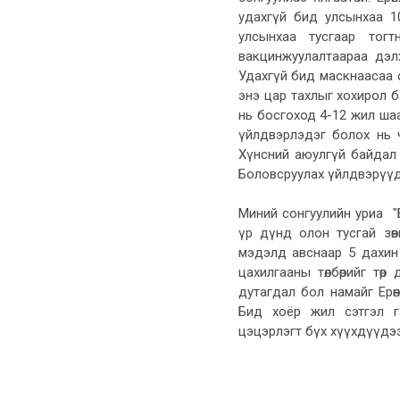
удахгүй бид улсынхаа 1
улсынхаа тусгаар тогт
вакцинжуулалтаараа дэл
Удахгүй бид маскнаасаа 
энэ цар тахлыг хохирол б
нь босгоход 4-12 жил шаа
үйлдвэрлэдэг болох нь 
Хүнсний аюулгүй байдал ч
Боловсруулах үйлдвэрүүд
Миний сонгуулийн уриа "Б
үр дүнд олон тусгай зөв
мэдэлд авснаар 5 дахин их
цахилгааны төлбөрийг тө
дутагдал бол намайг Ерө
Бид хоёр жил сэтгэл га
цэцэрлэгт бүх хүүхдүүдэ