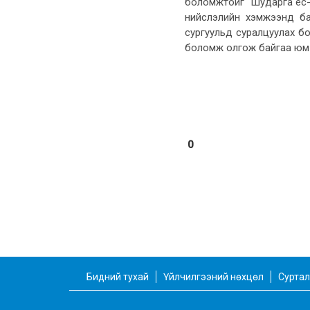
боломжтойг "Шударга ёс-Хө
нийслэлийн хэмжээнд ба
сургуульд суралцуулах бол
боломж олгож байгаа юм чин
0
Бидний тухай
Үйлчилгээний нөхцөл
Суртал