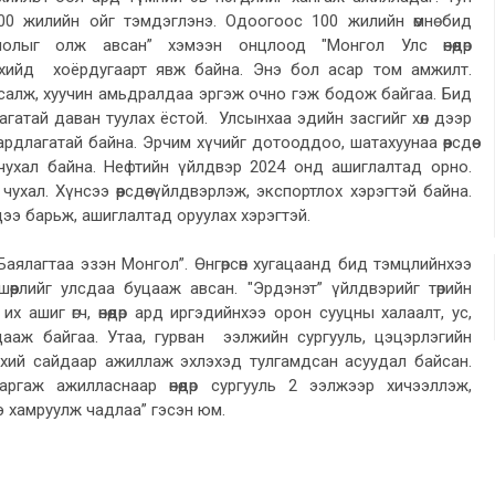
00 жилийн ойг тэмдэглэнэ. Одоогоос 100 жилийн өмнө бид
нолыг олж авсан” хэмээн онцлоод "Монгол Улс өнөөдөр
хийд хоёрдугаарт явж байна. Энэ бол асар том амжилт.
салж, хуучин амьдралдаа эргэж очно гэж бодож байгаа. Бид
агатай даван туулах ёстой. Улсынхаа эдийн засгийг хөл дээр
рдлагатай байна. Эрчим хүчийг дотооддоо, шатахуунаа өөрсдөө
чухал байна. Нефтийн үйлдвэр 2024 онд ашиглалтад орно.
ухал. Хүнсээ өөрсдөө үйлдвэрлэж, экспортлох хэрэгтэй байна.
ээ барьж, ашиглалтад оруулах хэрэгтэй.
аялагтаа эзэн Монгол”. Өнгөрсөн хугацаанд бид тэмцлийнхээ
шөөрлийг улсдаа буцааж авсан. "Эрдэнэт” үйлдвэрийг төрийн
 ашиг өгч, өнөөдөр ард иргэдийнхээ орон сууцны халаалт, ус,
р дааж байгаа. Утаа, гурван ээлжийн сургууль, цэцэрлэгийн
нхий сайдаар ажиллаж эхлэхэд тулгамдсан асуудал байсан.
ргаж ажилласнаар өнөөдөр сургууль 2 ээлжээр хичээллэж,
э хамруулж чадлаа” гэсэн юм.