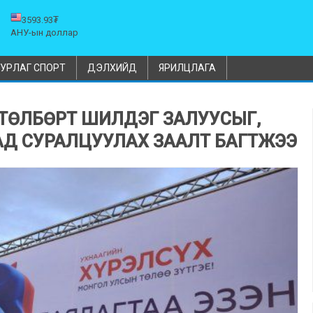
3593.93₮
АНУ-ын доллар
УРЛАГ СПОРТ
ДЭЛХИЙД
ЯРИЛЦЛАГА
ӨТӨЛБӨРТ ШИЛДЭГ ЗАЛУУСЫГ,
Д СУРАЛЦУУЛАХ ЗААЛТ БАГТЖЭЭ