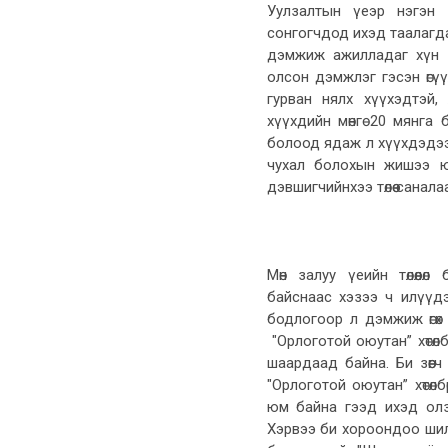
Уулзалтын үеэр нэгэн 
сонгогчдод ихэд таалагд
дэмжиж ажилладаг хүн б
олсон дэмжлэг гэсэн өгүү
гурван нялх хүүхэдтэй,
хүүхдийн мөнгө 20 мянга 
болоод ядаж л хүүхдэдээ 
чухал болохын жишээ юм
дэвшигчийнхээ төлөө санала
Мөн залуу үеийн төлөөлө
байснаас хэзээ ч илүүдэ
бодлогоор л дэмжиж өгөх н
"Орлоготой оюутан” хөтөл
шаардаад байна. Би зөөг
"Орлоготой оюутан” хөтө
юм байна гээд ихэд олзу
Хэрвээ би хороондоо шил