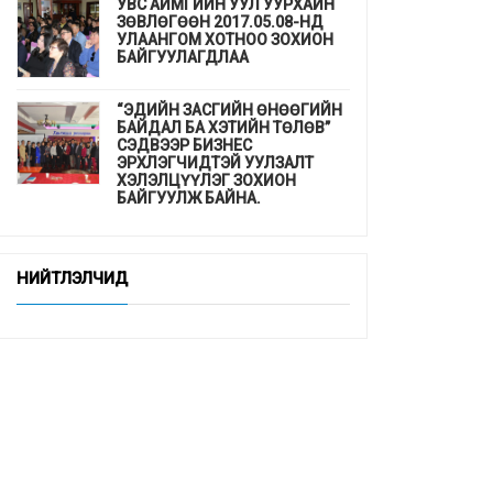
УВС АЙМГИЙН УУЛ УУРХАЙН
ЗӨВЛӨГӨӨН 2017.05.08-НД
УЛААНГОМ ХОТНОО ЗОХИОН
БАЙГУУЛАГДЛАА
“ЭДИЙН ЗАСГИЙН ӨНӨӨГИЙН
БАЙДАЛ БА ХЭТИЙН ТӨЛӨВ”
СЭДВЭЭР БИЗНЕС
ЭРХЛЭГЧИДТЭЙ УУЛЗАЛТ
ХЭЛЭЛЦҮҮЛЭГ ЗОХИОН
БАЙГУУЛЖ БАЙНА.
ДЭМБ-аас гахайн утсан мах,
хиам, зайдаснаас татгалзахыг
НИЙТЛЭЛЧИД
сануулав
Шинэхэн төгсөгчдийн ажлын
байр бэлэн үү ...
“СУРГУУЛЬ, ЦЭЦЭРЛЭГТ
СУУРИЛСАН ЭРҮҮЛ МЭНДИЙН
УРЬДЧИЛАН СЭРГИЙЛЭЛТ”