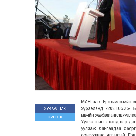
МАН-аас Ерөнхийлөгчийн с
хүрээлэнд /2021.05.25/ 
ХУВААЛЦАХ
мөрийн хөтөлбөрөө танилцууллаа
ЖИРГЭХ
Уулзалтын эхэнд нэр дэв
уулзаж байгаадаа баярт
сонгуулиас ялгаатай. Ерө