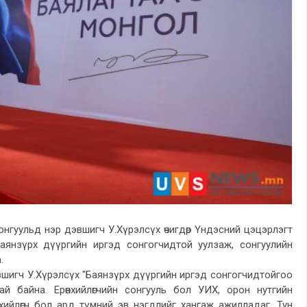
онгуульд нэр дэвшигч У.Хүрэлсүх өчигдөр Үндэсний цэцэрлэгт
Баянзүрх дүүргийн иргэд сонгогчидтой уулзаж, сонгуулийн
.
шигч У.Хүрэлсүх "Баянзүрх дүүргийн иргэд сонгогчидтойгоо
ай байна. Ерөнхийлөгчийн сонгууль бол УИХ, орон нутгийн
нхийлөгч бол ард түмний эв нэгдлийг хангаж ажилладаг. Тун