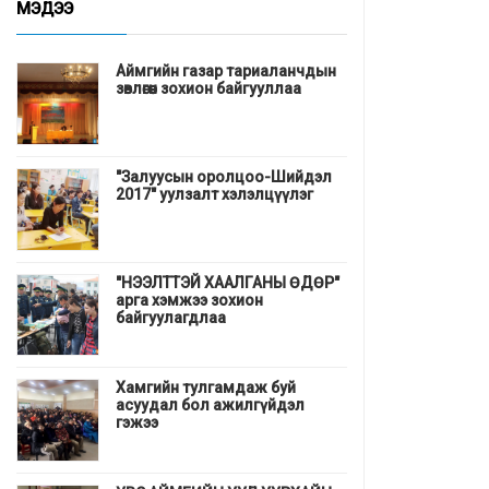
МЭДЭЭ
Аймгийн газар тариаланчдын
зөвлөгөөн зохион байгууллаа
"Залуусын оролцоо-Шийдэл
2017" уулзалт хэлэлцүүлэг
"НЭЭЛТТЭЙ ХААЛГАНЫ ӨДӨР"
арга хэмжээ зохион
байгуулагдлаа
Хамгийн тулгамдаж буй
асуудал бол ажилгүйдэл
гэжээ