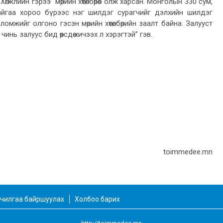
гжлийн гэрээ” мөрийн хөтөлбөрөөс олж харсан. Монголын 330 сум,
йгаа хороо бүрээс нэг шилдэг сурагчийг дэлхийн шилдэг
омжийг олгоно гэсэн мөрийн хөтөлбөрийн заалт байна. Залууст
ь залуус бид өөрсдөө хичээх л хэрэгтэй” гэв.
toimmedee.mn
чилгаа байршуулах
Холбоо барих