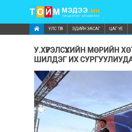
УЛС ТӨР
ЭДИЙН ЗАСАГ
ЦАГ ҮЕ
У.ХҮРЭЛСҮХИЙН МӨРИЙН Х
ШИЛДЭГ ИХ СУРГУУЛИУДА