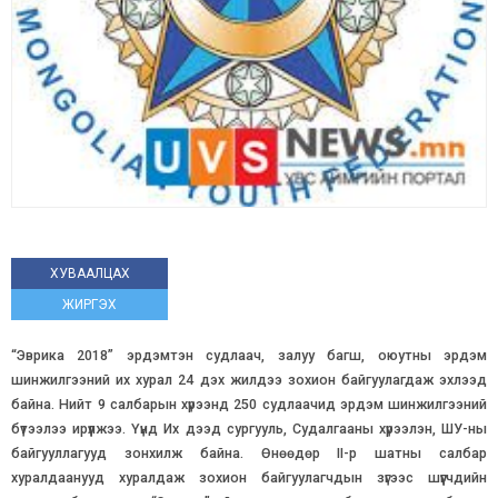
ХУВААЛЦАХ
ЖИРГЭХ
“Эврика 2018” эрдэмтэн судлаач, залуу багш, оюутны эрдэм
шинжилгээний их хурал 24 дэх жилдээ зохион байгуулагдаж эхлээд
байна. Нийт 9 салбарын хүрээнд 250 судлаачид эрдэм шинжилгээний
бүтээлээ ирүүлжээ. Үүнд Их дээд сургууль, Судалгааны хүрээлэн, ШУ-ны
байгууллагууд зонхилж байна. Өнөөдөр II-р шатны салбар
хуралдаанууд хуралдаж зохион байгуулагчдын зүгээс шүүгчдийн