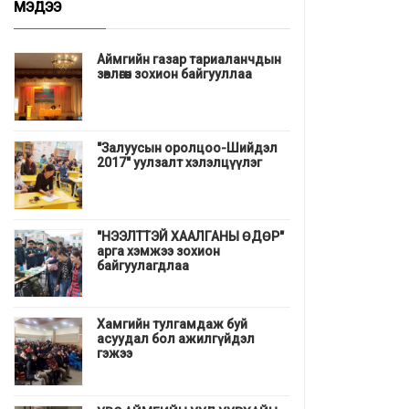
МЭДЭЭ
Аймгийн газар тариаланчдын
зөвлөгөөн зохион байгууллаа
"Залуусын оролцоо-Шийдэл
2017" уулзалт хэлэлцүүлэг
"НЭЭЛТТЭЙ ХААЛГАНЫ ӨДӨР"
арга хэмжээ зохион
байгуулагдлаа
Хамгийн тулгамдаж буй
асуудал бол ажилгүйдэл
гэжээ