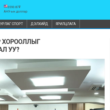
3593.87₮
АНУ-ын доллар
УРЛАГ СПОРТ
ДЭЛХИЙД
ЯРИЛЦЛАГА
ЭР ХОРООЛЛЫГ
Л УУ?