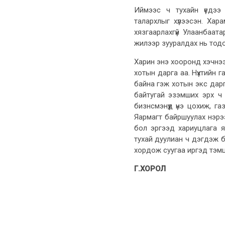
Иймээс ч тухайн үедээ
талархлыг хүлээсэн. Хар
хязгаарлахгүй Улаанбаат
жилээр зууралдах нь тод
Харин энэ хооронд хэчнээн
хотын дарга аа. Нүхтийн г
байна гэж хотын экс дарг
байтугай эзэмших эрх ч
бизнсмэнүүд үнэ цохиж, г
Яармагт байршуулах нэрээ
бол эргээд хариуцлага я
тухай дуулиан ч дэгдэж б
хордож суугаа иргэд тэмцэ
Г.ХОРОЛ