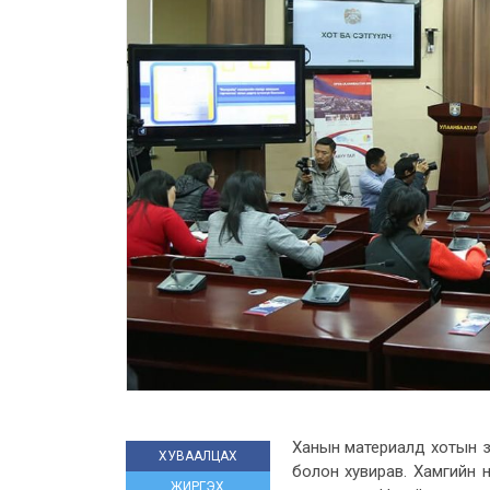
Ханын материалд хотын з
ХУВААЛЦАХ
болон хувирав. Хамгийн 
ЖИРГЭХ