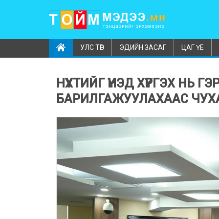
УЛС ТӨР
ЭДИЙН ЗАСАГ
ЦАГ ҮЕ
НҮХТИЙГ ҮНЭД ХҮРГЭХ НЬ Г
БАРИЛГАЖУУЛАХААС ЧУХА