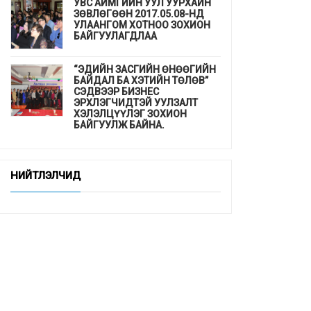
УВС АЙМГИЙН УУЛ УУРХАЙН
ЗӨВЛӨГӨӨН 2017.05.08-НД
УЛААНГОМ ХОТНОО ЗОХИОН
БАЙГУУЛАГДЛАА
“ЭДИЙН ЗАСГИЙН ӨНӨӨГИЙН
БАЙДАЛ БА ХЭТИЙН ТӨЛӨВ”
СЭДВЭЭР БИЗНЕС
ЭРХЛЭГЧИДТЭЙ УУЛЗАЛТ
ХЭЛЭЛЦҮҮЛЭГ ЗОХИОН
БАЙГУУЛЖ БАЙНА.
ДЭМБ-аас гахайн утсан мах,
хиам, зайдаснаас татгалзахыг
НИЙТЛЭЛЧИД
сануулав
Шинэхэн төгсөгчдийн ажлын
байр бэлэн үү ...
“СУРГУУЛЬ, ЦЭЦЭРЛЭГТ
СУУРИЛСАН ЭРҮҮЛ МЭНДИЙН
УРЬДЧИЛАН СЭРГИЙЛЭЛТ”