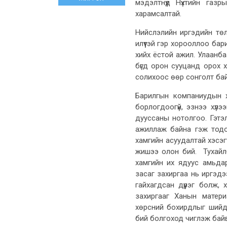
мэдэлтнүүд Нүхтийн газ
харамсалтай.
Нийслэлийн иргэдийн төл
илүүтэй гэр хорооллоо бар
хийх ёстой ажил. Улаанб
бүгд орон сууцанд орох х
солихоос өөр сонголт бай
Барилгын компаниудын х
борлогдоогүй, эзнээ хүл
дууссаны нотолгоо. Гэтэ
ажиллаж байна гэж тодо
хамгийн асуудалтай хэсэг
жишээ олон бий. Тухайлб
хамгийн их ядуус амьдард
засаг захиргаа нь иргэд
гайхагдсан дүүрэг болж, 
захиргааг Ханын матери
хөрсний бохирдлыг шийд
бий болгоход чиглэж байв