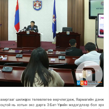
ахиргааг шилжүүлэх төлөвлөгөө өөрчлөгдөж, Яармагийн дэнж
ноцтой нь хотын экс дарга Э.Бат-Үүлийн мэдэгдлээр бол эрх