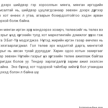
 дээрх шийдвэр гэр хорооллын мянга, мянган иргэдийн
амсалтай нь, шийдвэр цуцлагдсанаар зөвхөн дээрх дүүргээр
ар хот өнөөх л утаа, агаарын бохирдолтойгоо хэдэн арван
орхой болж байна.
 мянган иргэн эрүүл мэндээрээ хохирч, төлөөсийг нь төлөх вэ
азрыг үнэд хүргэхийн тулд хот маркетингийн дэмжлэг үзүүлэх гэж
а Э.Бат-Үүл мэдэгджээ. Нүхтэд жирийн иргэн газар өмчлөх нь
 хязгаарлагдмал. Гол төлөв эрх мэдэлтэй дарга, мөнгөтэй
азрыг нь авсан тухай дуулддаг. Харин одоо хотын захиргааг
р зөвхөн Нүхтийн газрыг үнэ хүргэхийн төлөө ажиллаж байгаа
ригдах болов уу. Тендер зарлагдалгүй зарим ажил эхэлсэн
айна. Энэ бүхэнд хот тодорхой тайлбар хийхгүй бол утаандаа
хэд бэлэн л байна шүү.
toimmedee.mn