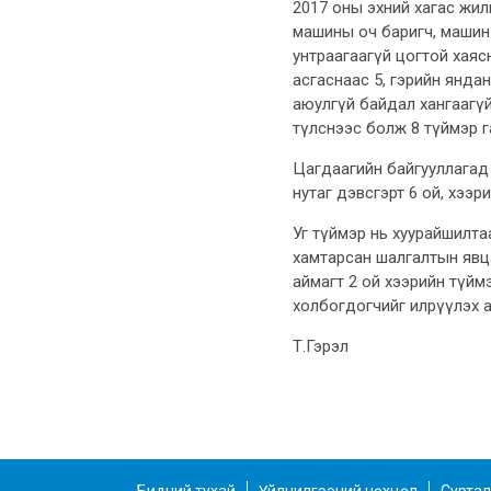
2017 оны эхний хагас жил
машины оч баригч, машин 
унтраагаагүй цогтой хаясн
асгаснаас 5, гэрийн янда
аюулгүй байдал хангаагүйг
түлснээс болж 8 түймэр г
Цагдаагийн байгууллагад
нутаг дэвсгэрт 6 ой, хээр
Уг түймэр нь хуурайшилта
хамтарсан шалгалтын явца
аймагт 2 ой хээрийн түймэ
холбогдогчийг илрүүлэх 
Т.Гэрэл
Бидний тухай
Үйлчилгээний нөхцөл
Суртал