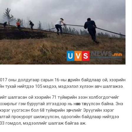
017 оны долдугаар сарын 16-ны өдрийн байдлаар ой, хээрийн
ийн тухай нийтдээ 105 мэдээ, мэдээлэл хүлээн авч шалгажээ.
ийт шалгасан ой хээрийн 71 түймрийн эзэн холбогдогчийг
н хохирлыг гэм буруутай этгээдээр нь нөхөн төлүүлсэн байна. Энэ
 хэрэг үүсгэсэн бол 68 түймрийн зөрчлийг Эрүүгийн хэрэг
налтай прокурорт шилжүүлсэн, одоогийн байдлаар нийтдээ
33 гомдол, мэдээллийг шалгаж байгаа аж.