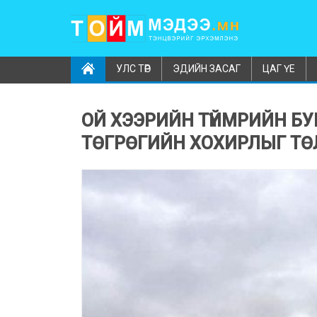
УЛС ТӨР
ЭДИЙН ЗАСАГ
ЦАГ ҮЕ
ОЙ ХЭЭРИЙН ТҮЙМРИЙН БУ
ТӨГРӨГИЙН ХОХИРЛЫГ ТӨЛ