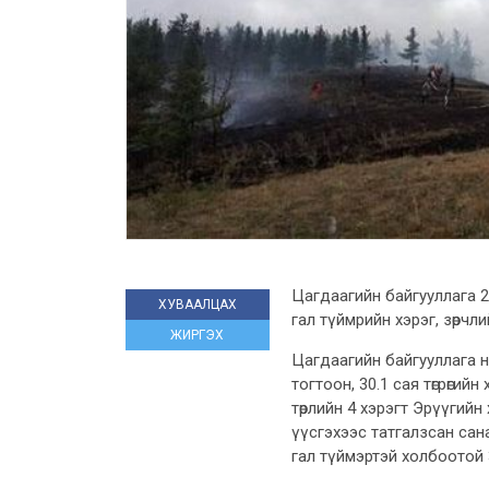
Цагдаагийн байгууллага 2
ХУВААЛЦАХ
гал түймрийн хэрэг, зөрчл
ЖИРГЭХ
Цагдаагийн байгууллага н
тогтоон, 30.1 сая төгрөгий
төрлийн 4 хэрэгт Эрүүгийн
үүсгэхээс татгалзсан са
гал түймэртэй холбоотой 