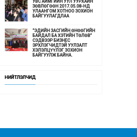
УВС АЙМГИЙН УУЛ УУРХАЙН
ЗӨВЛӨГӨӨН 2017.05.08-НД
УЛААНГОМ ХОТНОО ЗОХИОН
БАЙГУУЛАГДЛАА
“ЭДИЙН ЗАСГИЙН ӨНӨӨГИЙН
БАЙДАЛ БА ХЭТИЙН ТӨЛӨВ”
СЭДВЭЭР БИЗНЕС
ЭРХЛЭГЧИДТЭЙ УУЛЗАЛТ
ХЭЛЭЛЦҮҮЛЭГ ЗОХИОН
БАЙГУУЛЖ БАЙНА.
ДЭМБ-аас гахайн утсан мах,
хиам, зайдаснаас татгалзахыг
НИЙТЛЭЛЧИД
сануулав
Шинэхэн төгсөгчдийн ажлын
байр бэлэн үү ...
“СУРГУУЛЬ, ЦЭЦЭРЛЭГТ
СУУРИЛСАН ЭРҮҮЛ МЭНДИЙН
УРЬДЧИЛАН СЭРГИЙЛЭЛТ”