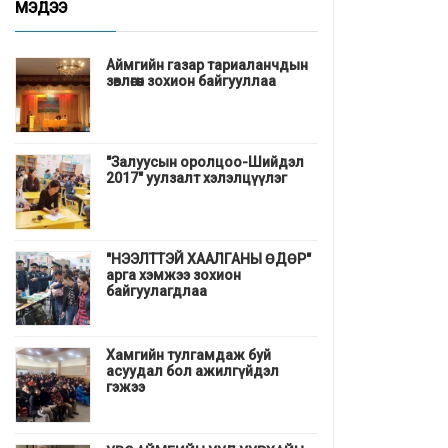
МЭДЭЭ
Аймгийн газар тариаланчдын
зөвлөгөөн зохион байгууллаа
"Залуусын оролцоо-Шийдэл
2017" уулзалт хэлэлцүүлэг
"НЭЭЛТТЭЙ ХААЛГАНЫ ӨДӨР"
арга хэмжээ зохион
байгуулагдлаа
Хамгийн тулгамдаж буй
асуудал бол ажилгүйдэл
гэжээ