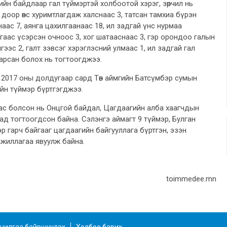
ийн байдлаар гал түймэртэй холбоотой хэрэг, зөрчил нь
доор өвс хуримтлагдаж халснаас 3, татсан тамхиа бүрэн
аас 7, аянга цахилгаанаас 18, ил задгай үнс нурмаа
нгаас үсэрсэн очноос 3, хог шатааснаас 3, гэр орондоо галын
ээс 2, галт зэвсэг хэрэглэсний улмаас 1, ил задгай гал
арсан болох нь тогтоогджээ.
 2017 оны долдугаар сард Төв аймгийн Батсүмбэр сумын
ийн түймэр бүртгэгджээ.
ас болсон нь Онцгой байдал, Цагдаагийн алба хаагчдын
д тогтоогдсон байна. Сэлэнгэ аймагт 9 түймэр, Булган
р гарч байгааг цагдаагийн байгууллага бүртгэн, эзэн
ажиллагаа явуулж байна.
toimmedee.mn
чилгаа байршуулах
Холбоо барих