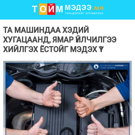
ТА МАШИНДАА ХЭДИЙ
ХУГАЦААНД, ЯМАР ҮЙЛЧИЛГЭЭ
ХИЙЛГЭХ ЁСТОЙГ МЭДЭХ ҮҮ?