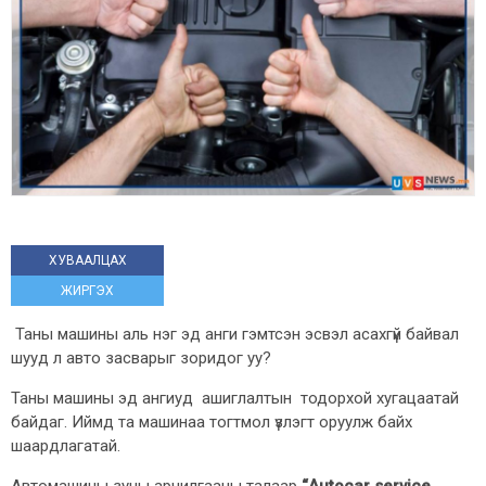
ХУВААЛЦАХ
ЖИРГЭХ
Таны машины аль нэг эд анги гэмтсэн эсвэл асахгүй байвал
шууд л авто засварыг зоридог уу?
Таны машины эд ангиуд ашиглалтын тодорхой хугацаатай
байдаг. Иймд та машинаа тогтмол үзлэгт оруулж байх
шаардлагатай.