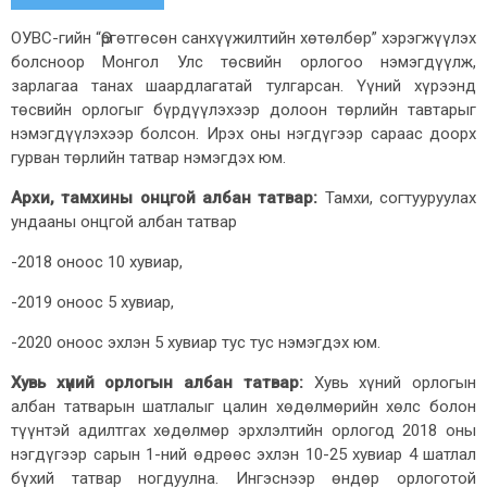
ОУВС-гийн “Өргөтгөсөн санхүүжилтийн хөтөлбөр” хэрэгжүүлэх
болсноор Монгол Улс төсвийн орлогоо нэмэгдүүлж,
зарлагаа танах шаардлагатай тулгарсан. Үүний хүрээнд
төсвийн орлогыг бүрдүүлэхээр долоон төрлийн тавтарыг
нэмэгдүүлэхээр болсон. Ирэх оны нэгдүгээр сараас доорх
гурван төрлийн татвар нэмэгдэх юм.
Архи, тамхины онцгой албан татвар:
Тамхи, согтууруулах
ундааны онцгой албан татвар
-2018 оноос 10 хувиар,
-2019 оноос 5 хувиар,
-2020 оноос эхлэн 5 хувиар тус тус нэмэгдэх юм.
Хувь хүний орлогын албан татвар:
Хувь хүний орлогын
албан татварын шатлалыг цалин хөдөлмөрийн хөлс болон
түүнтэй адилтгах хөдөлмөр эрхлэлтийн орлогод 2018 оны
нэгдүгээр сарын 1-ний өдрөөс эхлэн 10-25 хувиар 4 шатлал
бүхий татвар ногдуулна. Ингэснээр өндөр орлоготой