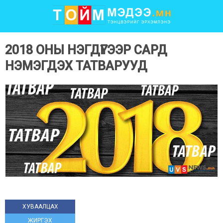
2018 ОНЫ НЭГДҮГЭЭР САРД
НЭМЭГДЭХ ТАТВАРУУД
ХУВААЛЦАХ
ЖИРГЭХ