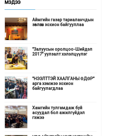
МЭДЭЭ
Аймгийн газар тариаланчдын
зөвлөгөөн зохион байгууллаа
"Залуусын оролцоо-Шийдэл
2017" уулзалт хэлэлцүүлэг
"НЭЭЛТТЭЙ ХААЛГАНЫ ӨДӨР"
арга хэмжээ зохион
байгуулагдлаа
Хамгийн тулгамдаж буй
асуудал бол ажилгүйдэл
гэжээ