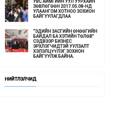
УВС АЙМГИЙН УУЛ УУРХАЙН
ЗӨВЛӨГӨӨН 2017.05.08-НД
УЛААНГОМ ХОТНОО ЗОХИОН
БАЙГУУЛАГДЛАА
“ЭДИЙН ЗАСГИЙН ӨНӨӨГИЙН
БАЙДАЛ БА ХЭТИЙН ТӨЛӨВ”
СЭДВЭЭР БИЗНЕС
ЭРХЛЭГЧИДТЭЙ УУЛЗАЛТ
ХЭЛЭЛЦҮҮЛЭГ ЗОХИОН
БАЙГУУЛЖ БАЙНА.
ДЭМБ-аас гахайн утсан мах,
хиам, зайдаснаас татгалзахыг
НИЙТЛЭЛЧИД
сануулав
Шинэхэн төгсөгчдийн ажлын
байр бэлэн үү ...
“СУРГУУЛЬ, ЦЭЦЭРЛЭГТ
СУУРИЛСАН ЭРҮҮЛ МЭНДИЙН
УРЬДЧИЛАН СЭРГИЙЛЭЛТ”