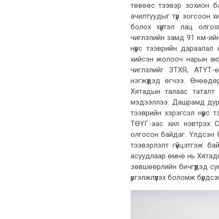
төвөөс тээвэр зохион б
ачилтуудыг түр зогсоон хи
болох хүртэл лац олгох
чиглэлийн замд 91 км-ий
нүүрс тээврийн дараалал
хийсэн жолооч нарын аюул
чиглэлийг ЗТХЯ, АТҮТ-
нэгжүүдэд өгчээ. Өнөөд
Хятадын талаас таталт 
мэдээллээ. Дашрамд дурд
тээврийн хэрэгсэл нүүрс 
ТӨҮГ-аас хил нэвтрэх С
олгосон байдаг. Үлдсэн 6
тээвэрлэлт гүйцэтгэж б
асуудлаар өмнө нь Хятад
зөвшөөрлийн бичгүүдэд су
үргэлжлүүлэх боломж бүрд