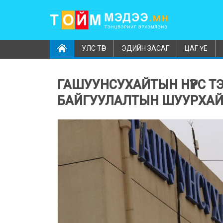
УЛС ТӨР
ЭДИЙН ЗАСАГ
ЦАГ ҮЕ
ГАШУУНСУХАЙТЫН НҮҮРС 
БАЙГУУЛАЛТЫН ШУУРХАЙ 