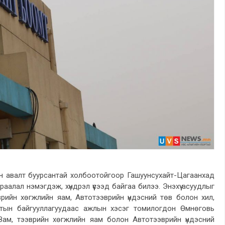
тан авалт буурсантай холбоотойгоор Гашуунсухайт-Цагаанхад
раалал нэмэгдэж, хүндрэл үүсээд байгаа билээ. Энэхүү асуудлыг
рийн хөгжлийн яам, Автотээврийн үндэсний төв болон хил,
лтын байгууллагуудаас ажлын хэсэг томилогдон Өмнөговь
Зам, тээврийн хөгжлийн яам болон Автотээврийн үндэсний