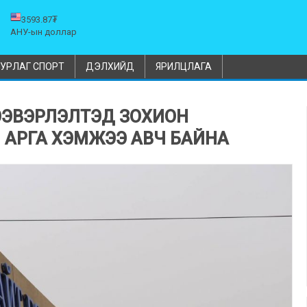
3593.87₮
АНУ-ын доллар
УРЛАГ СПОРТ
ДЭЛХИЙД
ЯРИЛЦЛАГА
ТЭЭВЭРЛЭЛТЭД ЗОХИОН
АРГА ХЭМЖЭЭ АВЧ БАЙНА