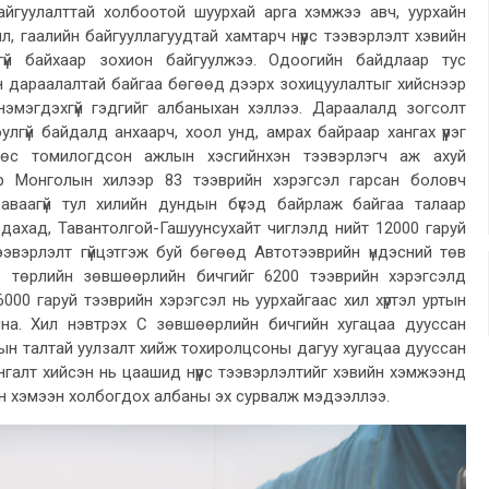
айгуулалттай холбоотой шуурхай арга хэмжээ авч, уурхайн
л, гаалийн байгууллагуудтай хамтарч нүүрс тээвэрлэлт хэвийн
гүй байхаар зохион байгуулжээ. Одоогийн байдлаар тус
н дараалалтай байгаа бөгөөд дээрх зохицуулалтыг хийснээр
 нэмэгдэхгүй гэдгийг албаныхан хэллээ. Дараалалд зогсолт
гүй байдалд анхаарч, хоол унд, амрах байраар хангах үүрэг
өөс томилогдсон ажлын хэсгийнхэн тээвэрлэгч аж ахуй
өр Монголын хилээр 83 тээврийн хэрэгсэл гарсан боловч
аваагүй тул хилийн дундын бүсэд байрлаж байгаа талаар
ахад, Тавантолгой-Гашуунсухайт чиглэлд нийт 12000 гаруй
тээвэрлэлт гүйцэтгэж буй бөгөөд Автотээврийн үндэсний төв
 төрлийн зөвшөөрлийн бичгийг 6200 тээврийн хэрэгсэлд
000 гаруй тээврийн хэрэгсэл нь уурхайгаас хил хүртэл уртын
айна. Хил нэвтрэх С зөвшөөрлийн бичгийн хугацаа дууссан
ын талтай уулзалт хийж тохиролцсоны дагуу хугацаа дууссан
нгалт хийсэн нь цаашид нүүрс тээвэрлэлтийг хэвийн хэмжээнд
сэн хэмээн холбогдох албаны эх сурвалж мэдээллээ.