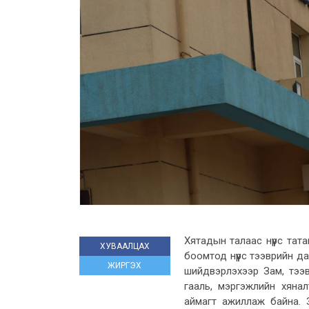
Хятадын талаас нүүрс та
ХУВААЛЦАХ
боомтод нүүрс тээврийн да
ЖИРГЭХ
шийдвэрлэхээр Зам, тээв
гааль, мэргэжлийн хяна
аймагт ажиллаж байна. 