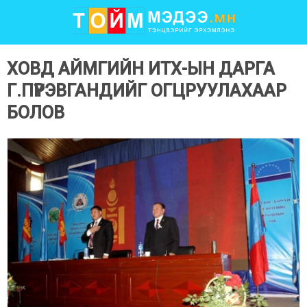
ХОВД АЙМГИЙН ИТХ-ЫН ДАРГА
Г.ПҮРЭВГАНДИЙГ ОГЦРУУЛАХААР
БОЛОВ