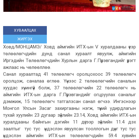
ХУВААЛЦАХ
ЖИРГЭХ
Ховд/МОНЦАМЭ/ Ховд аймгийн ИТХ-ын V хуралдааны үеэр
төлөөлөгчдийн дунд санал хураалт явуулж, аймгийн
Иргэдийн Төлөөлөгчдийн Хурлын дарга Г.Пүрэвгандийг үүрэгт
ажлаас нь чөлөөллөө.
Санал хураалтад 41 төлөөлөгч оролцохоос 39 төлөөлөгч
оролцож, саналаа өглөө. Үүнээс 2 төлөөлөгчийн саналын
хуудас хүчингүй болж, 37 төлөөлөгчийн 22 төлөөлөгч нь
аймгийн ИТХ-ын дарга Г.Пүрэвгандийг огцруулах саналыг
дэмжиж, 15 төлөөлөгч татгалзсан санал өгчээ. Ингэснээр
Монгол Улсын Засаг захиргааны нэгж, түүний удирдлагын
тухай хуулийн 23 дугаар зүйлийн 23.14, Ховд аймгийн ИТХ-ын
хуралдааны байнгын дэгийн 11 дүгээр зүйлийн 11.4 дэх
заалтыг тус тус үндэслэн явуулсан тооллогын дүнг тус тус
үндэслэн аймгийн ИТХ-ын төлөөлөгчдийн 59.4 хувийн