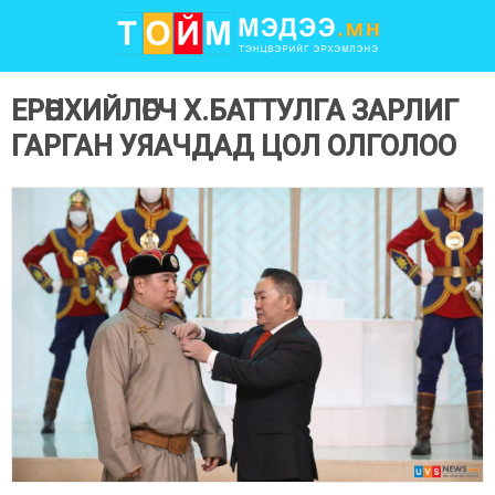
ЕРӨНХИЙЛӨГЧ Х.БАТТУЛГА ЗАРЛИГ
ГАРГАН УЯАЧДАД ЦОЛ ОЛГОЛОО