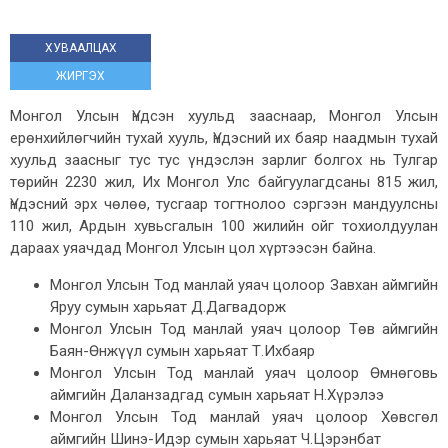
ХУВААЛЦАХ
ЖИРГЭХ
Монгол Улсын Үндсэн хуульд зааснаар, Монгол Улсын
ерөнхийлөгчийн тухай хууль, Үндэсний их баяр наадмын тухай
хуульд заасныг тус тус үндэслэн зарлиг болгох нь Тулгар
төрийн 2230 жил, Их Монгол Улс байгуулагдсаны 815 жил,
Үндэсний эрх чөлөө, тусгаар тогтнолоо сэргээн мандуулсны
110 жил, Ардын хувьсгалын 100 жилийн ойг тохиолдуулан
дараах уяачдад Монгол Улсын цол хүртээсэн байна.
Монгол Улсын Тод манлай уяач цолоор Завхан аймгийн
Яруу сумын харьяат Д.Дагвадорж
Монгол Улсын Тод манлай уяач цолоор Төв аймгийн
Баян-Өнжүүл сумын харьяат Т.Ихбаяр
Монгол Улсын Тод манлай уяач цолоор Өмнөговь
аймгийн Даланзадгад сумын харьяат Н.Хүрэлээ
Монгол Улсын Тод манлай уяач цолоор Хөвсгөл
аймгийн Шинэ-Идэр сумын харьяат Ч.Цэрэнбат