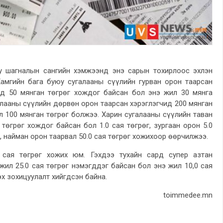
у шагналын сангийн хэмжээнд энэ сарын тохирлоос эхлэн
Хамгийн бага буюу сугалааны сүүлийн гурван орон таарсан
нд 50 мянган төгрөг хождог байсан бол энэ жил 30 мянга
алааны сүүлийн дөрвөн орон таарсан хэрэглэгчид 200 мянган
л 100 мянган төгрөг болжээ. Харин сугалааны сүүлийн таван
төгрөг хождог байсан бол 1.0 сая төгрөг, зургаан орон 5.0
я, найман орон таарвал 50.0 сая төгрөг хожихоор өөрчилжээ.
 сая төгрөг хожих юм. Гэхдээ тухайн сард супер азтан
жил 25.0 сая төгрөг нэмэгддэг байсан бол энэ жил 10,0 сая
эх зохицуулалт хийгдсэн байна.
toimmedee.mn