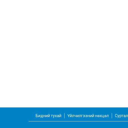
Бидний тухай
Үйлчилгээний нөхцөл
Суртал