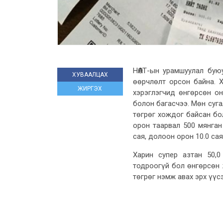
НӨАТ-ын урамшуулал бую
ХУВААЛЦАХ
өөрчлөлт орсон байна. 
ЖИРГЭХ
хэрэглэгчид өнгөрсөн о
болон багасчээ. Мөн суг
төгрөг хождог байсан бо
орон таарвал 500 мянган 
сая, долоон орон 10.0 са
Харин супер азтан 50,0
тодроогүй бол өнгөрсөн 
төгрөг нэмж авах эрх үүс