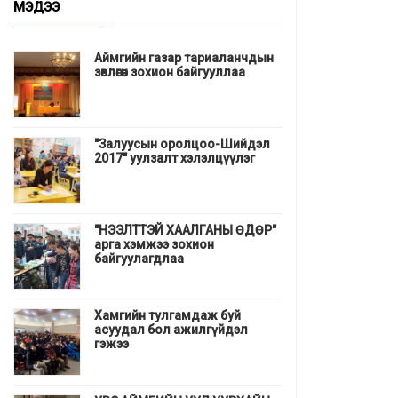
МЭДЭЭ
Аймгийн газар тариаланчдын
зөвлөгөөн зохион байгууллаа
"Залуусын оролцоо-Шийдэл
2017" уулзалт хэлэлцүүлэг
"НЭЭЛТТЭЙ ХААЛГАНЫ ӨДӨР"
арга хэмжээ зохион
байгуулагдлаа
Хамгийн тулгамдаж буй
асуудал бол ажилгүйдэл
гэжээ