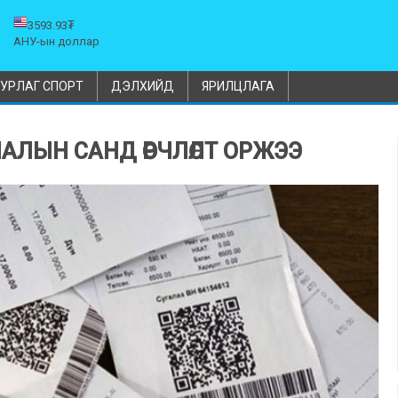
3593.93₮
АНУ-ын доллар
УРЛАГ СПОРТ
ДЭЛХИЙД
ЯРИЛЦЛАГА
АЛЫН САНД ӨӨРЧЛӨЛТ ОРЖЭЭ