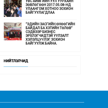
УВС АЙМГИЙН УУЛ УУРХАЙН
ЗӨВЛӨГӨӨН 2017.05.08-НД
УЛААНГОМ ХОТНОО ЗОХИОН
БАЙГУУЛАГДЛАА
“ЭДИЙН ЗАСГИЙН ӨНӨӨГИЙН
БАЙДАЛ БА ХЭТИЙН ТӨЛӨВ”
СЭДВЭЭР БИЗНЕС
ЭРХЛЭГЧИДТЭЙ УУЛЗАЛТ
ХЭЛЭЛЦҮҮЛЭГ ЗОХИОН
БАЙГУУЛЖ БАЙНА.
ДЭМБ-аас гахайн утсан мах,
хиам, зайдаснаас татгалзахыг
НИЙТЛЭЛЧИД
сануулав
Шинэхэн төгсөгчдийн ажлын
байр бэлэн үү ...
“СУРГУУЛЬ, ЦЭЦЭРЛЭГТ
СУУРИЛСАН ЭРҮҮЛ МЭНДИЙН
УРЬДЧИЛАН СЭРГИЙЛЭЛТ”