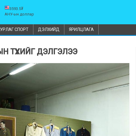
3593.5₮
АНУ-ын доллар
УРЛАГ СПОРТ
ДЭЛХИЙД
ЯРИЛЦЛАГА
 ТҮҮХИЙГ ДЭЛГЭЛЭЭ