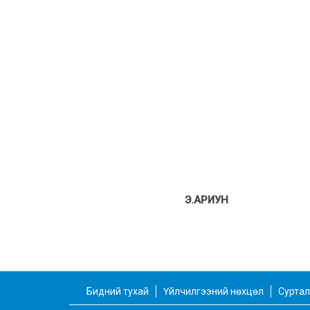
Э.АРИУН
Бидний тухай
Үйлчилгээний нөхцөл
Суртал