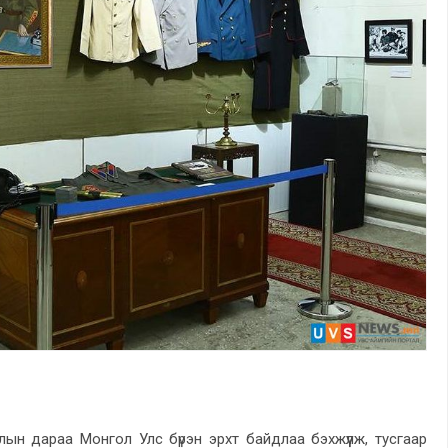
ын дараа Монгол Улс бүрэн эрхт байдлаа бэхжүүлж, тусгаар