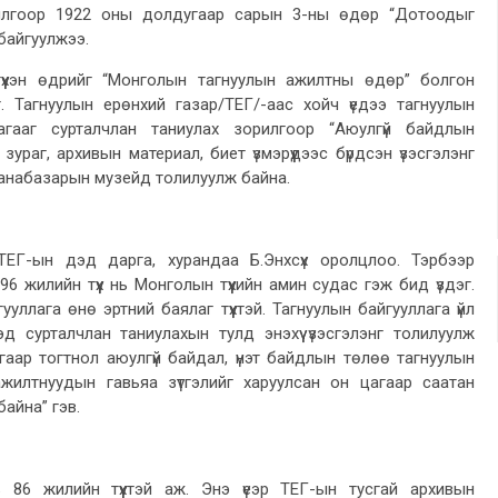
рилгоор 1922 оны долдугаар сарын 3-ны өдөр “Дотоодыг
 байгуулжээ.
 түүхэн өдрийг “Монголын тагнуулын ажилтны өдөр” болгон
. Тагнуулын ерөнхий газар/ТЕГ/-аас хойч үедээ тагнуулын
агааг сурталчлан таниулах зорилгоор “Аюулгүй байдлын
ураг, архивын материал, биет үзмэрүүдээс бүрдсэн үзэсгэлэнг
Занабазарын музейд толилуулж байна.
ТЕГ-ын дэд дарга, хурандаа Б.Энхсүх оролцлоо. Тэрбээр
6 жилийн түүх нь Монголын түүхийн амин судас гэж бид үздэг.
уллага өнө эртний баялаг түүхтэй. Тагнуулын байгууллага үйл
д сурталчлан таниулахын тулд энэхүү үзэсгэлэнг толилуулж
гаар тогтнол аюулгүй байдал, үнэт байдлын төлөө тагнуулын
ажилтнуудын гавьяа зүтгэлийг харуулсан он цагаар саатан
байна” гэв.
 86 жилийн түүхтэй аж. Энэ үеэр ТЕГ-ын тусгай архивын