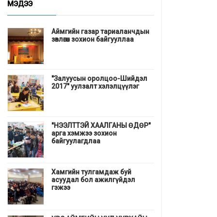
МЭДЭЭ
Аймгийн газар тариаланчдын
зөвлөгөөн зохион байгууллаа
"Залуусын оролцоо-Шийдэл
2017" уулзалт хэлэлцүүлэг
"НЭЭЛТТЭЙ ХААЛГАНЫ ӨДӨР"
арга хэмжээ зохион
байгуулагдлаа
Хамгийн тулгамдаж буй
асуудал бол ажилгүйдэл
гэжээ