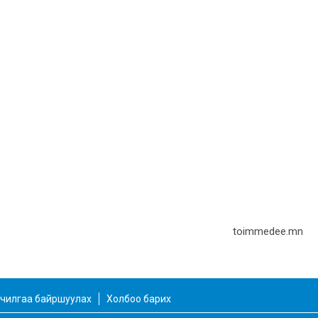
toimmedee.mn
чилгаа байршуулах
Холбоо барих