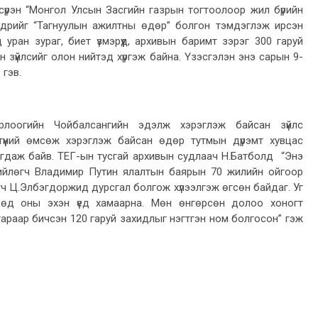
сүрэн “Монгол Улсын Засгийн газрын тогтоолоор жил бүрийн
дрийг “Тагнуулын ажилтны өдөр” болгон тэмдэглэж ирсэн
 уран зураг, биет үзмэрүүд, архивын баримт зэрэг 300 гаруй
н зүйлсийг олон нийтэд хүргэж байна. Үзэсгэлэн энэ сарын 9-
 гэв.
рлоогийн Чойбалсангийн эдэлж хэрэглэж байсан зүйлс
 түүний өмсөж хэрэглэж байсан өдөр тутмын дүрэмт хувцас
агдаж байв. ТЕГ-ын тусгай архивын судлаач Н.Батболд “Энэ
ийлөгч Владимир Путин ялалтын баярын 70 жилийн ойгоор
ч Ц.Элбэгдоржид дурсгал болгож хүлээлгэж өгсөн байдаг. Уг
өөд оны эхэн үед хамаарна. Мөн өнгөрсөн долоо хоногт
араар бичсэн 120 гаруй захидлыг нэгтгэн ном болгосон” гэж