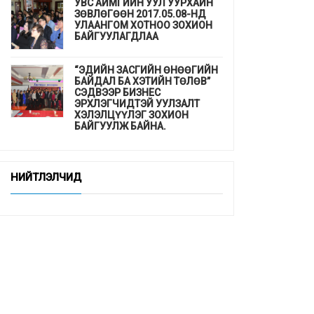
УВС АЙМГИЙН УУЛ УУРХАЙН
ЗӨВЛӨГӨӨН 2017.05.08-НД
УЛААНГОМ ХОТНОО ЗОХИОН
БАЙГУУЛАГДЛАА
“ЭДИЙН ЗАСГИЙН ӨНӨӨГИЙН
БАЙДАЛ БА ХЭТИЙН ТӨЛӨВ”
СЭДВЭЭР БИЗНЕС
ЭРХЛЭГЧИДТЭЙ УУЛЗАЛТ
ХЭЛЭЛЦҮҮЛЭГ ЗОХИОН
БАЙГУУЛЖ БАЙНА.
ДЭМБ-аас гахайн утсан мах,
хиам, зайдаснаас татгалзахыг
НИЙТЛЭЛЧИД
сануулав
Шинэхэн төгсөгчдийн ажлын
байр бэлэн үү ...
“СУРГУУЛЬ, ЦЭЦЭРЛЭГТ
СУУРИЛСАН ЭРҮҮЛ МЭНДИЙН
УРЬДЧИЛАН СЭРГИЙЛЭЛТ”