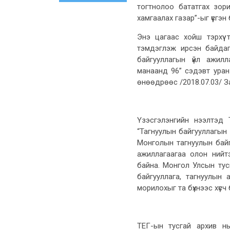
тогтнолоо бататгах зо
хамгаалах газар”-ыг үүсгэн
Энэ цагаас хойш тэрхүү
тэмдэглэж ирсэн байдаг
байгууллагын үйл ажилл
манаанд 96” сэдэвт уран з
өнөөдрөөс /2018.07.03/ 
Үзэсгэлэнгийн нээлтэд 
“Тагнуулын байгууллагын 9
Монголын тагнуулын байгу
ажиллагаагаа олон нийтэ
байна. Монгол Улсын тус
байгууллага, тагнуулын 
морилохыг та бүхнээс хүсч 
ТЕГ-ын тусгай архив нь