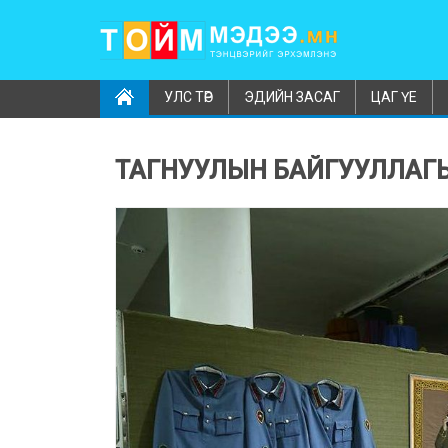
УЛС ТӨР
ЭДИЙН ЗАСАГ
ЦАГ ҮЕ
ТАГНУУЛЫН БАЙГУУЛЛАГЫН