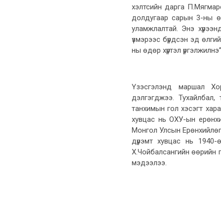
хэлтсийн дарга П.Мягмар
долдугаар сарын 3-ны ө
уламжлалтай. Энэ хүрээнд
үзмэрээс бүрдсэн эд өлгий
ны өдөр хүртэл үргэлжилнэ”
Үзэсгэлэнд маршал Хо
дэлгэгджээ. Тухайлбал,
танхимын гол хэсэгт хар
хувцас нь ОХУ-ын ерөнх
Монгол Улсын Ерөнхийлөг
дүрэмт хувцас нь 1940-
Х.Чойбалсангийн өөрийн г
мэдээлээ.