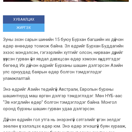
ХУВААЛЦАХ
ЖИРГЭХ
Зуны эхэн сарын шинийн 15 буюу Бурхан багшийн их дүйчэн
өдөр өнөөдөр тохиож байна. Эл өдрийг Бурхан Буддагийн
эхээс мэндэлсэн, гэгээрлийн хутгийг олсон, нирваан дүрийг
үзүүлсэн гурван үйл явдал давхцсан өдөр хэмээн хүндэтгэдэг
бөгөөд Их дүйчэн өдрийг Бурханы шашин дэлгэрсэн Азийн
улс орнуудад баярын өдөр болгон тэмдэглэдэг
уламжлалтай.
Энэ өдрийг Азийн төдийгүй Австрали, Европын бурхны
шашинтнууд маш өргөн дэлгэр тэмдэглэдэг. Мөн НҮБ-аас
“Эв нэгдлийн өдөр” болгон тэмдэглэдэг байна. Монгол
оронд бурхны шашин гурван удаа дэлгэрсэн.
Дүйчэн өдрийн гол утга нь энэрэнгүй сэтгэлийг үүсгэн эелдэг
зөөлөн үг хэлэлцэх өдөр юм. Энэ өдөр эгнэшгүй буян хурааж,