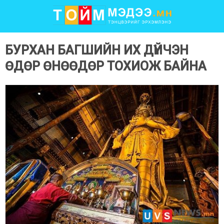
БУРХАН БАГШИЙН ИХ ДҮЙЧЭН
ӨДӨР ӨНӨӨДӨР ТОХИОЖ БАЙНА