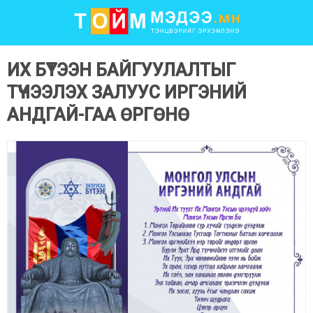
ИХ БҮТЭЭН БАЙГУУЛАЛТЫГ
ТҮҮЧЭЭЛЭХ ЗАЛУУС ИРГЭНИЙ
АНДГАЙ-ГАА ӨРГӨНӨ