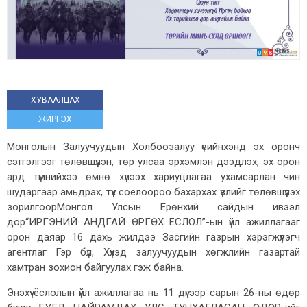
ХУВААЛЦАХ
ЖИРГЭХ
Монголын Залуучуудын Холбоозалуу үеийнхэнд эх оронч
сэтгэлгээг төлөвшүүлэн, төр улсаа эрхэмлэн дээдлэх, эх орон
ард түмнийхээ өмнө хүлээх хариуцлагаа ухамсарлан чин
шударгаар амьдрах, түүх соёлоороо бахархах үзлийг төлөвшүүлэх
зорилгоорМонгол Улсын Ерөнхий сайдын ивээл
дор“ИРГЭНИЙ АНДГАЙ ӨРГӨХ ЁСЛОЛ”-ын үйл ажиллагааг
орон даяар 16 дахь жилдээ Засгийн газрын хэрэгжүүлэгч
агентлаг Гэр бүл, Хүүхэд залуучуудын хөгжлийн газартай
хамтран зохион байгуулах гэж байна.
Энэхүү ёслолын үйл ажиллагаа нь 11 дүгээр сарын 26-ны өдөр