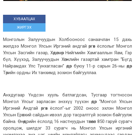
ХУВААЛЦАХ
ЖИРГЭХ
Монголын Залуучуудын Холбооноос санаачлан 15 дахь
жилдээ Монгол Улсын Иргэний андгай өргөх ёслолыг Монгол
Улсын Засгийн газар, Хөдөлмөр Нийгмийн Хамгааллын Яам, Гэр
бүл, Хүүхэд, Залуучуудын Хөгжлийн газартай хамтран “Бүгд
Найрамдах Улс Тунхагласан” өдөр буюу 11-р сарын 26-ны өдөр
Төрийн ордны Их танхимд зохион байгууллаа.
Анхдугаар Үндсэн хууль батлагдсан, Тусгаар тогтносон
Монгол Улсыг зарласан энэхүү түүхэн өдөр “Монгол Улсын
Иргэний Андгай өргөх ёслол”-ыг 2002 оноос эхлэн Монгол
Улсын Ерөнхий сайдын ивээл дор тасралтгүй зохион байгуулж
байна. Өнөөдрийн ёслолд 16 настнуудын төлөөлөл 850 гаруй сурагч
оролцож, шилдэг 33 сурагч нь Монгол Улсын иргэний
үнэмлэхээ энэ цаг үеийн манлайлагч эрхмүүдээс гардан