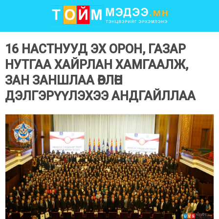
16 НАСТНУУД ЭХ ОРОН, ГАЗАР
НУТГАА ХАЙРЛАН ХАМГААЛЖ,
ЗАН ЗАНШЛАА ӨВЛӨН
ДЭЛГЭРҮҮЛЭХЭЭ АНДГАЙЛЛАА