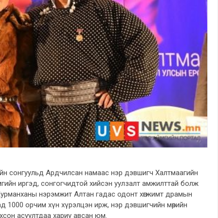
ийн сонгуульд Ардчилсан намаас нэр дэвшигч Халтмаагийн
гийн иргэд, сонгогчидтой хийсэн уулзалт амжилттай болж
ь М.Курманханы нэрэмжит Алтан гадас одонт хөгжимт драмын
ад 1000 орчим хүн хүрэлцэн ирж, нэр дэвшигчийн мөрийн
ирхсон асуултдаа хариу авсан юм.