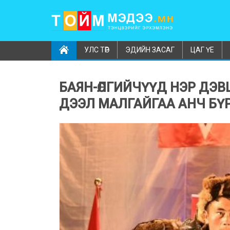
УЛС ТӨР
ЭДИЙН ЗАСАГ
ЦАГ ҮЕ
БАЯН-ӨЛГИЙЧҮҮД НЭР ДЭ
ДЭЭЛ МАЛГАЙГАА АНЧ БҮ