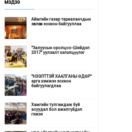
МЭДЭЭ
Аймгийн газар тариаланчдын
зөвлөгөөн зохион байгууллаа
"Залуусын оролцоо-Шийдэл
2017" уулзалт хэлэлцүүлэг
"НЭЭЛТТЭЙ ХААЛГАНЫ ӨДӨР"
арга хэмжээ зохион
байгуулагдлаа
Хамгийн тулгамдаж буй
асуудал бол ажилгүйдэл
гэжээ