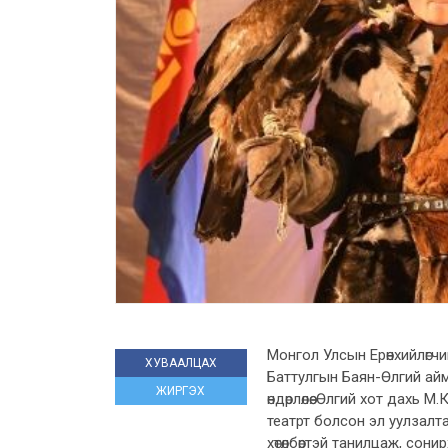
Монгол Улсын Ерөнхийлөгч
ХУВААЛЦАХ
Баттулгын Баян-Өлгий айм
ЖИРГЭХ
өндөрлөлөө. Өлгий хот дах
театрт болсон эл уулзалт
хөтөлбөртэй танилцаж, сон