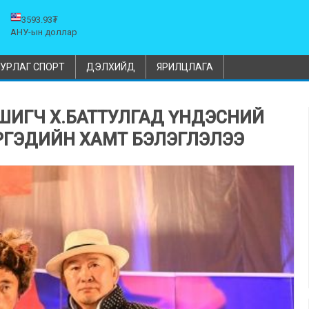
3593.93₮
АНУ-ын доллар
УРЛАГ СПОРТ
ДЭЛХИЙД
ЯРИЛЦЛАГА
ВШИГЧ Х.БАТТУЛГАД ҮНДЭСНИЙ
РГЭДИЙН ХАМТ БЭЛЭГЛЭЛЭЭ