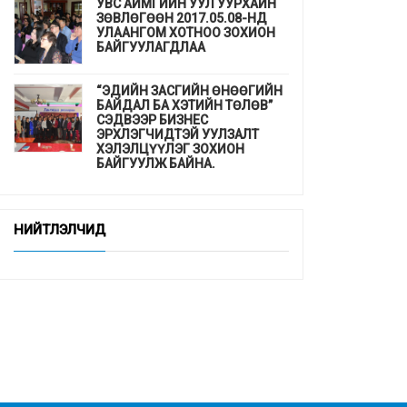
УВС АЙМГИЙН УУЛ УУРХАЙН
ЗӨВЛӨГӨӨН 2017.05.08-НД
УЛААНГОМ ХОТНОО ЗОХИОН
БАЙГУУЛАГДЛАА
“ЭДИЙН ЗАСГИЙН ӨНӨӨГИЙН
БАЙДАЛ БА ХЭТИЙН ТӨЛӨВ”
СЭДВЭЭР БИЗНЕС
ЭРХЛЭГЧИДТЭЙ УУЛЗАЛТ
ХЭЛЭЛЦҮҮЛЭГ ЗОХИОН
БАЙГУУЛЖ БАЙНА.
ДЭМБ-аас гахайн утсан мах,
хиам, зайдаснаас татгалзахыг
НИЙТЛЭЛЧИД
сануулав
Шинэхэн төгсөгчдийн ажлын
байр бэлэн үү ...
“СУРГУУЛЬ, ЦЭЦЭРЛЭГТ
СУУРИЛСАН ЭРҮҮЛ МЭНДИЙН
УРЬДЧИЛАН СЭРГИЙЛЭЛТ”