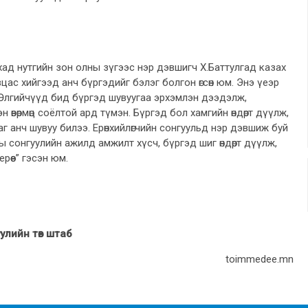
хад нутгийн зон олны зүгээс нэр дэвшигч Х.Баттулгад казах
ас хийгээд анч бүргэдийг бэлэг болгон өгсөн юм. Энэ үеэр
Өлгийчүүд бид бүргэд шувуугаа эрхэмлэн дээдэлж,
 өвөрмөц соёлтой ард түмэн. Бүргэд бол хамгийн өндөрт дүүлж,
г анч шувуу билээ. Ерөнхийлөгчийн сонгуульд нэр дэвшиж буй
ы сонгуулийн ажилд амжилт хүсч, бүргэд шиг өндөрт дүүлж,
рөөе” гэсэн юм.
лийн төв штаб
toimmedee.mn