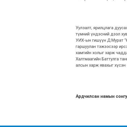
Уулзалт, ярилцлага дууса
түмний үндэсний дээл хувц
УИХ-ын гишүүн Д.Мурат “
гаршуулан тэжээсээр ирсэн
хамгийн холыг харж чадда
Халтмаагийн Баттулга тан
алсын харж явахыг хүсэн е
Ардчилсан намын сонгуу